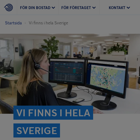
FÖR DIN BOSTAD
FÖR FÖRETAGET
KONTAKT
Startsida
Vi finns i hela Sverige
VI FINNS I HELA
SVERIGE