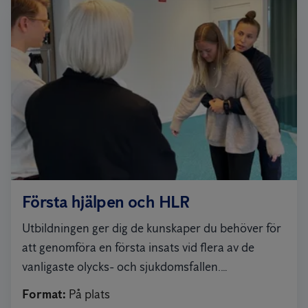
Första hjälpen och HLR
Utbildningen ger dig de kunskaper du behöver för
att genomföra en första insats vid flera av de
vanligaste olycks- och sjukdomsfallen.
Utbildningen följer HLR-rådets riktlinjer för Första
Format
:
På plats
hjälpen och HLR i både tid och innehåll.