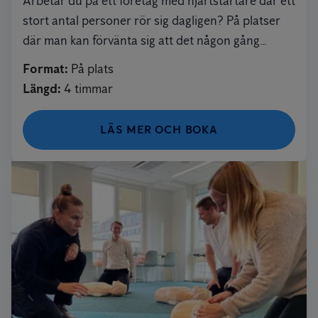
Arbetar du på ett företag med hjärtstartare där ett
stort antal personer rör sig dagligen? På platser
där man kan förvänta sig att det någon gång
kommer ske ett hjärtstopp är det viktigt att man är
Format
:
På plats
extra väl förberedd.
Längd
:
4 timmar
LÄS MER OCH BOKA