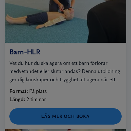
Barn-HLR
Vet du hur du ska agera om ett barn förlorar
medvetandet eller slutar andas? Denna utbildning
ger dig kunskaper och trygghet att agera när ett
barn får hjärtstopp eller sätter i halsen.
Format
:
På plats
Längd
:
2 timmar
LÄS MER OCH BOKA