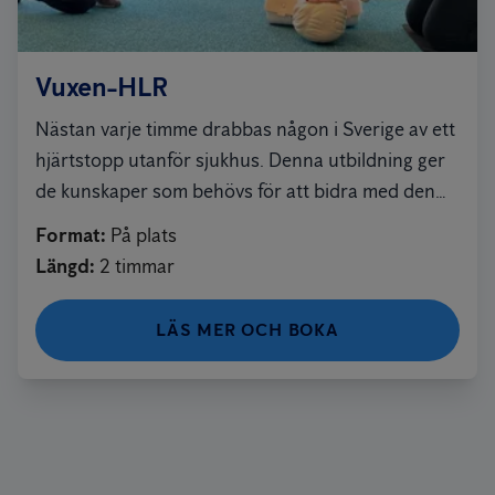
Vuxen-HLR
Nästan varje timme drabbas någon i Sverige av ett
hjärtstopp utanför sjukhus. Denna utbildning ger
de kunskaper som behövs för att bidra med den
livsviktiga tidiga insatsen som kan rädda ett liv.
Format
:
På plats
Längd
:
2 timmar
LÄS MER OCH BOKA