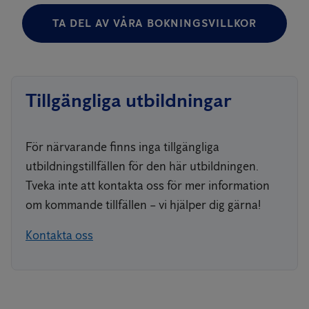
Hur man identifierar hjärtstopp.
TA DEL AV VÅRA BOKNINGSVILLKOR
Att larma 112.
Att utföra HLR med god kvalitet med
både en- och två-livräddarteknik.
Tillgängliga utbildningar
Att använda andningsmask.
För närvarande finns inga tillgängliga
Att lägga en person i stabilt sidoläge.
utbildningstillfällen för den här utbildningen.
Att åtgärda luftvägsstopp.
Tveka inte att kontakta oss för mer information
Utökad scenarioträning med hjärtstartare.
om kommande tillfällen – vi hjälper dig gärna!
Kontakta oss