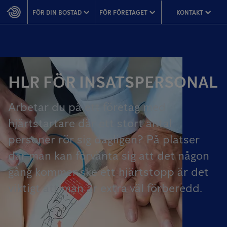
FÖR DIN BOSTAD
FÖR FÖRETAGET
KONTAKT
HLR FÖR INSATSPERSONAL
Arbetar du på ett företag med
hjärtstartare där ett stort antal
personer rör sig dagligen? På platser
där man kan förvänta sig att det någon
gång kommer ske ett hjärtstopp är det
viktigt att man är extra väl förberedd.