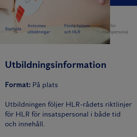
Anticimex
Första hjälpen
HLR för
Startsida
utbildningar
och HLR
insatspersonal
Utbildningsinformation
Format
:
På plats
Utbildningen följer HLR-rådets riktlinjer
för HLR för insatspersonal i både tid
och innehåll.