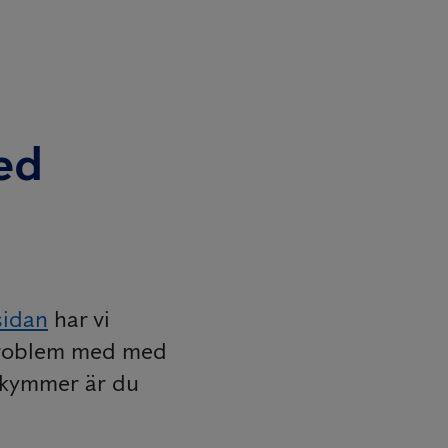
ed
sidan
har vi
 problem med med
ekymmer är du