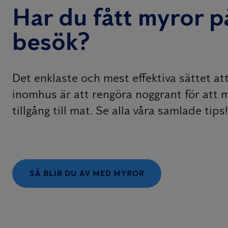
Har du fått myror p
besök?
Det enklaste och mest effektiva sättet at
inomhus är att rengöra noggrant för att
tillgång till mat. Se alla våra samlade tips!
SÅ BLIR DU AV MED MYROR