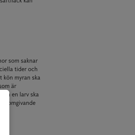
 saftfläck kan
onor som saknar
iella tider och
et kön myran ska
 som är
r om en larv ska
 och omgivande