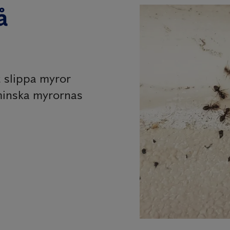
å
t slippa myror
 minska myrornas