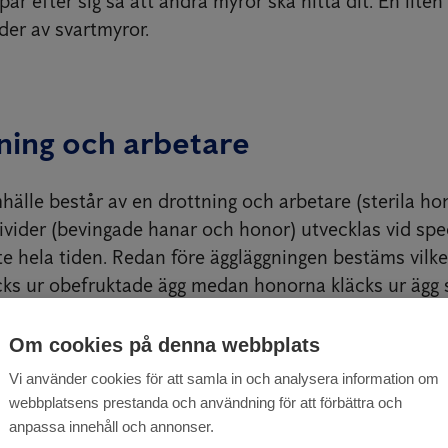
år efter sig så att andra myror ska hitta dit. En liten
rder av svartmyror.
ning och arbetare
hälle består av en drottning och arbetare (sterila h
ivider (bevingade hanar och honor) utvecklas vid spec
nte hela tiden. Redan före äggläggningen bestäms vilk
cks ur obefruktade ägg medan honorna kläcks ur ägg
nligt sätt. En rad olika faktorer under larvtiden avgö
en bevingad hona eller en arbetare, exempelvis näring
Om cookies på denna webbplats
Vi använder cookies för att samla in och analysera information om
webbplatsens prestanda och användning för att förbättra och
anpassa innehåll och annonser.