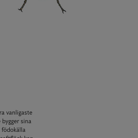
ra vanligaste
e bygger sina
 födokälla