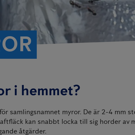
ROR
ror i hemmet?
ar för samlingsnamnet myror. De är 2-4 mm s
aftfläck kan snabbt locka till sig horder av
gande åtgärder.