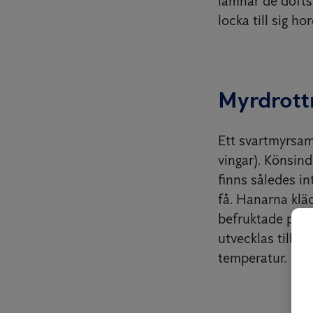
lämnar de doftsp
locka till sig ho
Myrdrott
Ett svartmyrsam
vingar). Könsind
finns således i
få. Hanarna klä
befruktade på va
utvecklas till 
temperatur.