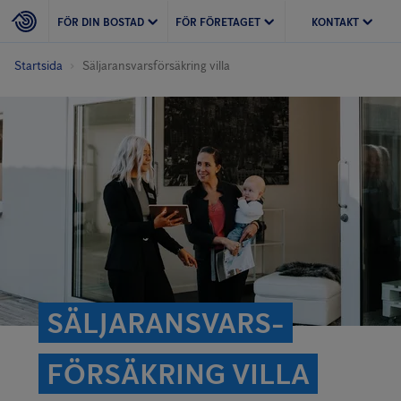
FÖR DIN BOSTAD
FÖR FÖRETAGET
KONTAKT
Startsida
Säljaransvars­försäkring villa
SÄLJARANSVARS­
FÖRSÄKRING VILLA