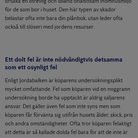
orsaka en otrevlig och ibland ohälsosam inomhusmiljö
för de som bor i huset. Den här typen av skador
belastar ofta inte bara din plånbok, utan leder ofta
också till slöseri med jordens resurser.
Ett dolt fel är inte nödvändigtvis detsamma
som ett osynligt fel
Enligt Jordabalken är köparens undersökningsplikt
mycket omfattande. Fel som köparen vid en noggrann
undersökning borde ha upptäckt är aldrig säljarens
ansvar. Det gäller även fel som inte syns men som
köparen får förvänta sig utifrån husets ålder, skick, pris
och andra omständigheter. Ofta tror köparen felaktigt
att detta är så kallade dolda fel bara för att de inte är