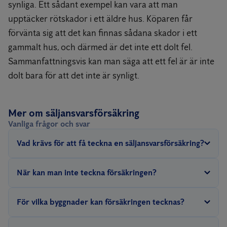
synliga. Ett sådant exempel kan vara att man
upptäcker rötskador i ett äldre hus. Köparen får
förvänta sig att det kan finnas sådana skador i ett
gammalt hus, och därmed är det inte ett dolt fel.
Sammanfattningsvis kan man säga att ett fel är är inte
dolt bara för att det inte är synligt.
Mer om säljansvarsförsäkring
Vanliga frågor och svar
Vad krävs för att få teckna en säljansvarsförsäkring?
För att få teckna försäkringen ska ha vi ha gjort en
När kan man inte teckna försäkringen?
överlåtelsebesiktning, nivå 1, 2 eller 3. Försäkringen kan tecknas
efter att ni skrivit köpekontrakt med köparen men innan köparen
Du kan bland annat inte teckna försäkringen när du säljer ett
För vilka byggnader kan försäkringen tecknas?
har tillträtt fastigheten.
nybyggt hus eller har ett hus som du köpt och renoverat i syfte
att sälja det vidare.
Försäkringen kan tecknas för villa och fritidshus.