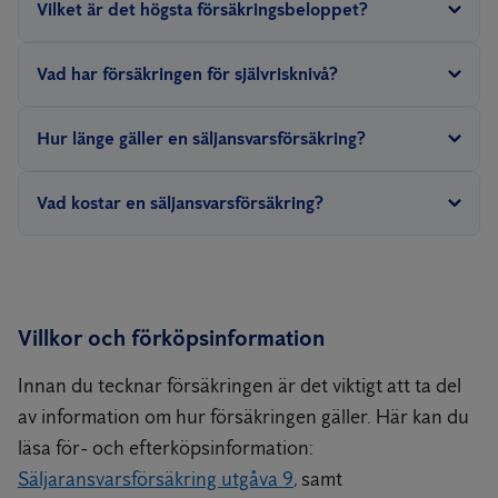
Vilket är det högsta försäkringsbeloppet?
Det högsta försäkringsbelopp som kan utbetalas under
Vad har försäkringen för självrisknivå?
försäkringsperioden är 750 000 kronor inklusive
rättegångskostnader.
Försäkringen gäller utan självrisk. Dock regleras inte krav
Hur länge gäller en säljansvarsförsäkring?
understigande 10 000 kr.
Försäkringen gäller från bindande köpekontrakt till och med tio
Vad kostar en säljansvarsförsäkring?
år efter tillträdesdagen. Den förnyas inte efter försäkringstidens
slut.
Försäkringen kostar 8 300 kr. Notera att kostnaden för
besiktningen inte ingår i priset.
Villkor och förköpsinformation
Innan du tecknar försäkringen är det viktigt att ta del
av information om hur försäkringen gäller. Här kan du
läsa för- och efterköpsinformation:
Säljaransvarsförsäkring utgåva 9
,
samt