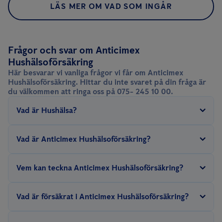
LÄS MER OM VAD SOM INGÅR
Frågor och svar om Anticimex
Hushälsoförsäkring
Här besvarar vi vanliga frågor vi får om Anticimex
Hushälsoförsäkring. Hittar du inte svaret på din fråga är
du välkommen att ringa oss på 075- 245 10 00.
Vad är Hushälsa?
Anticimex Hushälsa är tjänster och produkter som håller ditt
Vad är Anticimex Hushälsoförsäkring?
hus friskt så länge ni lever ihop. Precis som vi människor
behöver våra hem omtanke för att kunna hålla sig friskt och
Anticimex Hushälsoförsäkring är ett komplement till din
Vem kan teckna Anticimex Hushälsoförsäkring?
välmående. Genom att tidigt identifiera och hantera vanliga
befintliga husförsäkring, som ger dig ett utökat skydd mot
problem som kan uppstå i ett hus är det möjligt att minska
skador i ditt hem. Dessutom ingår en besiktning vart fjärde år,
Försäkringen kan tecknas av dig som äger eller har ett hus,
Vad är försäkrat i Anticimex Hushälsoförsäkring?
skadorna och dyra utgifter.
som hjälper dig att upptäcka skador i tid och minska risken för
friköpt radhus, eller fritidshus. Försäkringen kan inte tecknas för
oförutsedda utgifter.
lägenhet, bostadsrättsradhus eller flerfamiljshus.
Försäkringen tecknas för din huvudbyggnad. Om du skulle ha