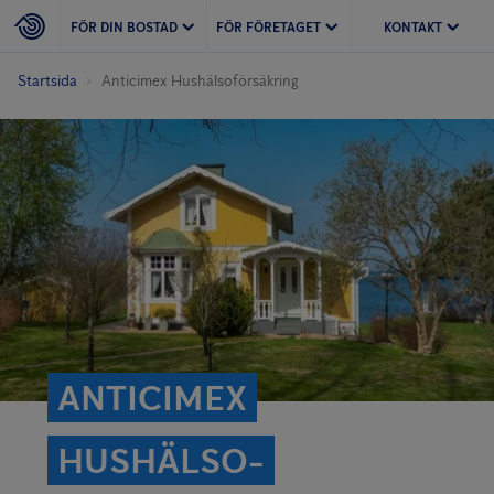
FÖR DIN BOSTAD
FÖR FÖRETAGET
KONTAKT
Startsida
Anticimex Hushälso­försäkring
ANTICIMEX
HUSHÄLSO­