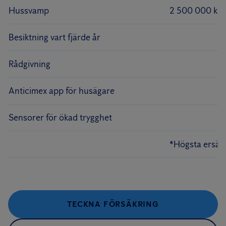
Hussvamp
2 500 000 kr
Besiktning vart fjärde år
Rådgivning
Anticimex app för husägare
Sensorer för ökad trygghet
*Högsta ersät
TECKNA FÖRSÄKRING