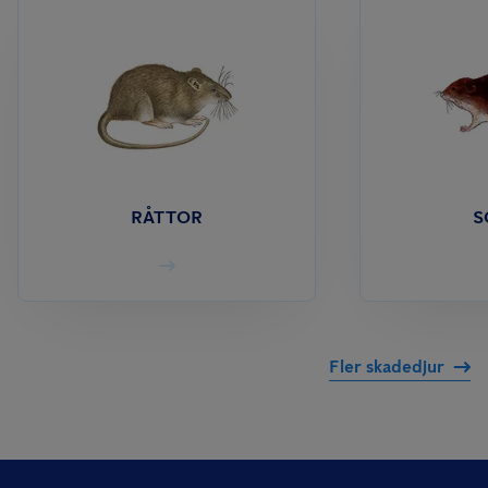
RÅTTOR
S
Fler skadedjur