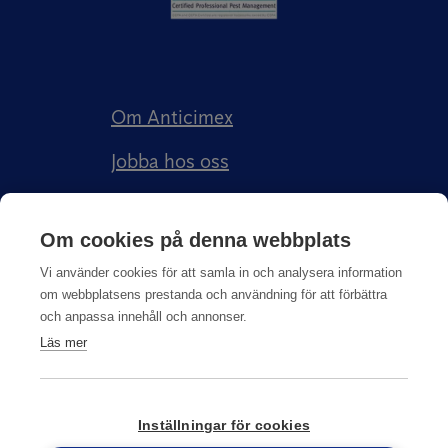
Om Anticimex
Jobba hos oss
Kundberättelser
Om cookies på denna webbplats
Anticimex Försäkringar AB
Vi använder cookies för att samla in och analysera information
om webbplatsens prestanda och användning för att förbättra
och anpassa innehåll och annonser.
Läs mer
Integritetspolicy
Inställningar för cookies