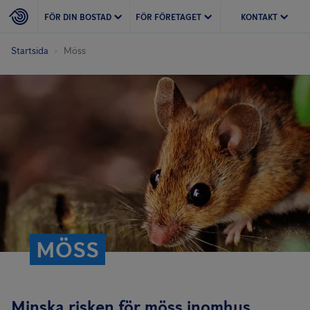
FÖR DIN BOSTAD
FÖR FÖRETAGET
KONTAKT
Startsida
Möss
MÖSS
Minska risken för möss inomhus