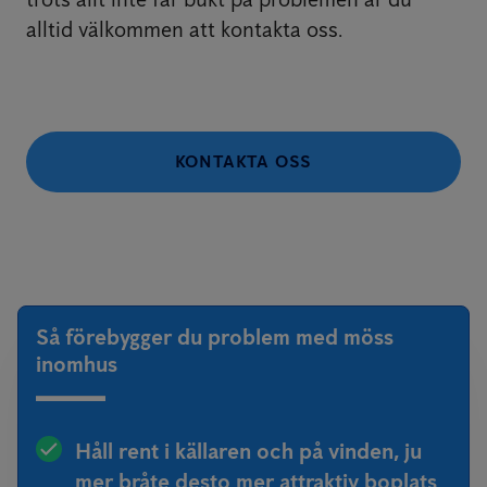
alltid välkommen att kontakta oss.
KONTAKTA OSS
Så förebygger du problem med möss
inomhus
Håll rent i källaren och på vinden, ju
mer bråte desto mer attraktiv boplats