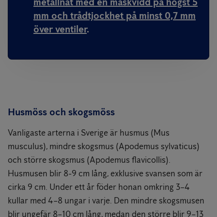
metallnät med en maskvidd på högst 5
mm och trådtjockhet på minst 0,7 mm
över ventiler
.
Husmöss och skogsmöss
Vanligaste arterna i Sverige är husmus (Mus
musculus), mindre skogsmus (Apodemus sylvaticus)
och större skogsmus (Apodemus flavicollis).
Husmusen blir 8-9 cm lång, exklusive svansen som är
cirka 9 cm. Under ett år föder honan omkring 3–4
kullar med 4–8 ungar i varje. Den mindre skogsmusen
blir ungefär 8–10 cm lång, medan den större blir 9–13