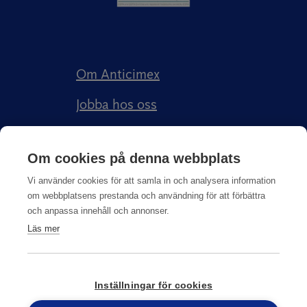
Om Anticimex
Jobba hos oss
Kundberättelser
Om cookies på denna webbplats
Anticimex Försäkringar AB
Vi använder cookies för att samla in och analysera information
om webbplatsens prestanda och användning för att förbättra
och anpassa innehåll och annonser.
Läs mer
Integritetspolicy
Inställningar för cookies