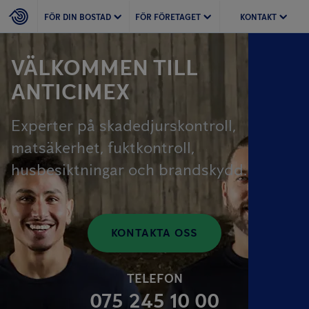
FÖR DIN BOSTAD
FÖR FÖRETAGET
KONTAKT
VÄLKOMMEN TILL
ANTICIMEX
Experter på skadedjurskontroll,
matsäkerhet, fuktkontroll,
husbesiktningar och brandskydd.
KONTAKTA OSS
TELEFON
075 245 10 00