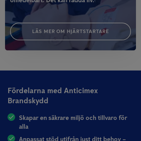
omedelbart. Det kan rädda liv.
LÄS MER OM HJÄRTSTARTARE
Fördelarna med Anticimex
Brandskydd
Skapar en säkrare miljö och tillvaro för
alla
Anpassat stöd utifrån just ditt behov –