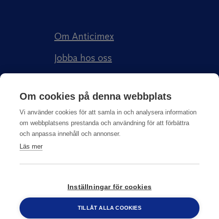
Om Anticimex
Jobba hos oss
Kundberättelser
Om cookies på denna webbplats
Anticimex Försäkringar AB
Vi använder cookies för att samla in och analysera information
om webbplatsens prestanda och användning för att förbättra
och anpassa innehåll och annonser.
Läs mer
Integritetspolicy
Inställningar för cookies
© Copyright
2026
Anticimex
TILLÅT ALLA COOKIES