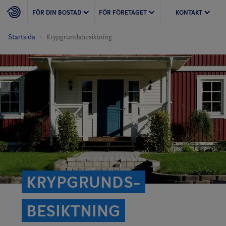
FÖR DIN BOSTAD
FÖR FÖRETAGET
KONTAKT
Startsida
Krypgrunds­besiktning
KRYPGRUNDS­
BESIKTNING