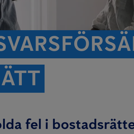
SVARS­FÖRSÄ
ÄTT
lda fel i bostadsrätt