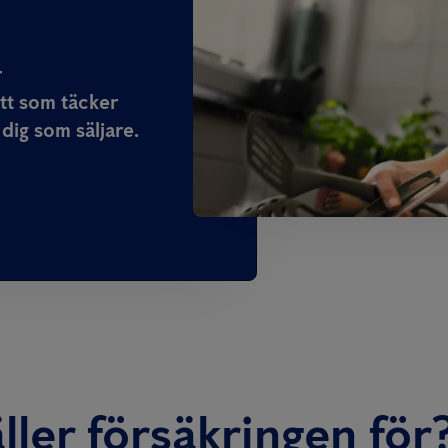
r
ätt som täcker
dig som säljare.
ller försäkringen för