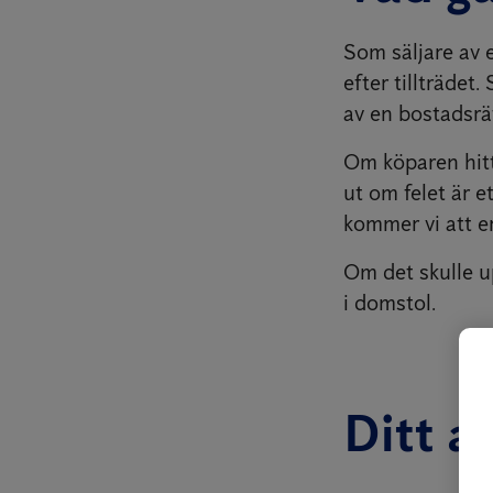
Som säljare av e
efter tillträdet
av en bostadsrä
Om köparen hitta
ut om felet är e
kommer vi att er
Om det skulle up
i domstol.
Ditt a