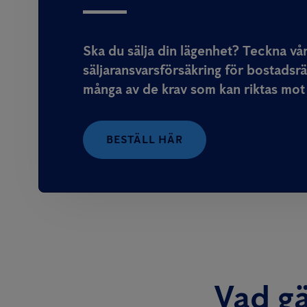
Ska du sälja din lägenhet? Teckna vå
säljaransvarsförsäkring för bostadsr
många av de krav som kan riktas mot 
BESTÄLL HÄR
Vad gä