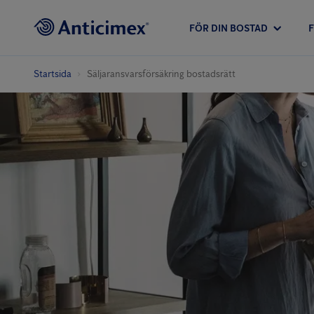
FÖR DIN BOSTAD
Startsida
Säljaransvars­försäkring bostadsrätt