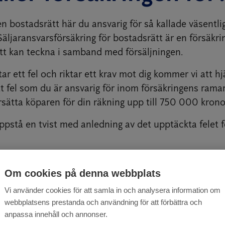
n bostadsrätt här du ansvarig för så kallade väsentliga
. Säljaransvarsförsäkring för bostadsrätt är en försäkr
tt kan teckna i samband med försäljningen.
r ett fel och riktar ett krav mot dig kommer vi att hj
tt fel som du är ansvarig för inom försäkringens rama
sätta köparen för din räkning upp till 750 000 krono
pstå en tvist med anledning av det upptäckta felet f
Om cookies på denna webbplats
nsvar som säljare
Vi använder cookies för att samla in och analysera information om
webbplatsens prestanda och användning för att förbättra och
anpassa innehåll och annonser.