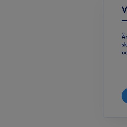
V
Är
sk
oc