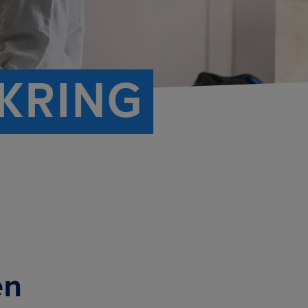
KRING
en