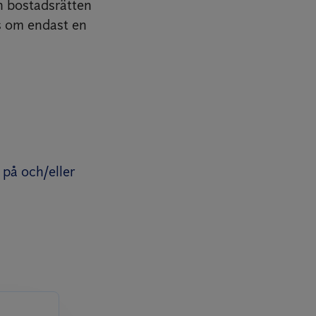
h bostadsrätten
as om endast en
 på och/eller