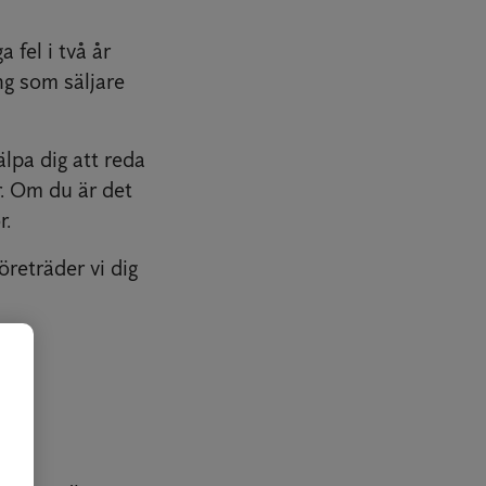
 fel i två år
ing som säljare
älpa dig att reda
r. Om du är det
r.
öreträder vi dig