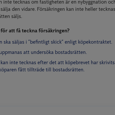
n inte tecknas om fastigheten är en nybyggnation oc
t sälja den vidare. Försäkringen kan inte heller teckn
tten säljs.
 för att få teckna försäkringen?
 ska säljas i ”befintligt skick” enligt köpekontraktet.
uppmanas att undersöka bostadsrätten.
kan inte tecknas efter det att köpebrevet har skrivits
köparen fått tillträde till bostadsrätten.