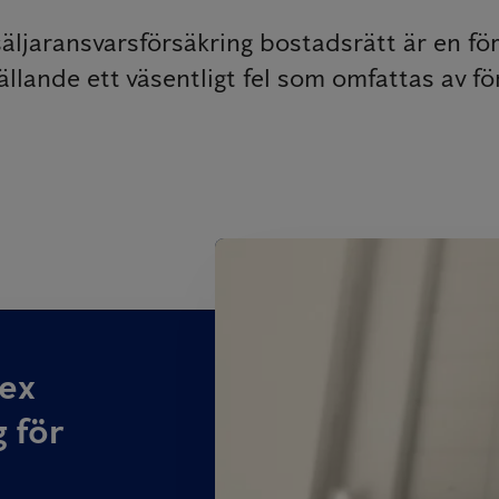
äljaransvarsförsäkring bostadsrätt är en fö
ällande ett väsentligt fel som omfattas av fö
mex
 för