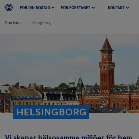
FÖR DIN BOSTAD
FÖR FÖRETAGET
KONTAKT
Startsida
Helsingborg
HELSINGBORG
Vi skapar hälsosamma miljöer för hem