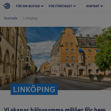
FÖR DIN BOSTAD
FÖR FÖRETAGET
KONTAKT
Startsida
Linköping
LINKÖPING
Vi skapar hälsosamma miljöer för hem