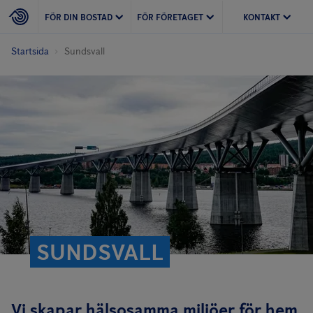
FÖR DIN BOSTAD
FÖR FÖRETAGET
KONTAKT
Startsida
Sundsvall
SUNDSVALL
Vi skapar hälsosamma miljöer för hem