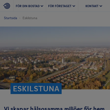
FÖR DIN BOSTAD
FÖR FÖRETAGET
KONTAKT
Startsida
Eskilstuna
ESKILSTUNA
Vi skapar hälsosamma miljöer för hem