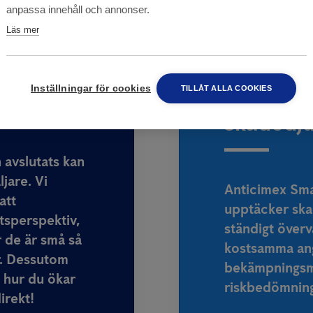
anpassa innehåll och annonser.
Läs mer
Skövde
Skydda d
Inställningar för cookies
TILLÅT ALLA COOKIES
skadedju
 avslutats kan
jare. Vi
Anticimex Smar
att
upptäcker skad
etsperspektiv,
ständigt över
 de är små så
kostsamma an
r. Dessutom
bekämpningsm
å hur du ökar
riskbedömnin
irekt!