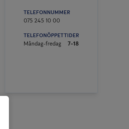
TELEFONNUMMER
075 245 10 00
TELEFONÖPPETTIDER
Måndag-fredag
7-18