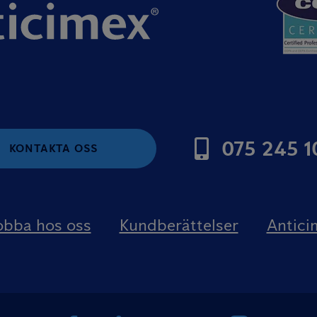
075 245 1
KONTAKTA OSS
obba hos oss
Kundberättelser
Antici