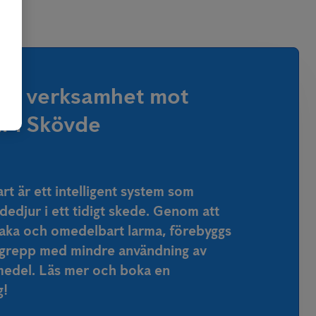
in verksamhet mot
r i Skövde
t är ett intelligent system som
edjur i ett tidigt skede. Genom att
vaka och omedelbart larma, förebyggs
grepp med mindre användning av
edel. Läs mer och boka en
g!