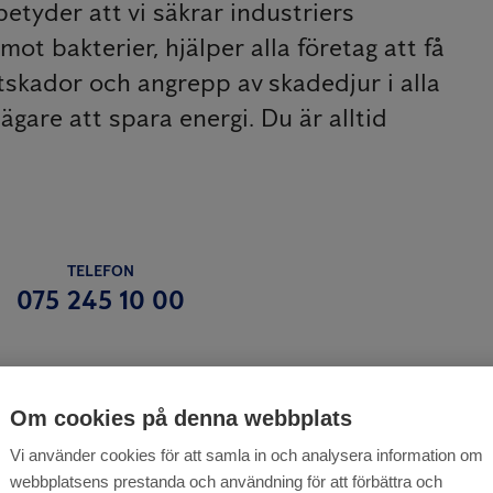
etyder att vi säkrar industriers
t bakterier, hjälper alla företag att få
tskador och angrepp av skadedjur i alla
ägare att spara energi. Du är alltid
TELEFON
075 245 10 00
Om cookies på denna webbplats
Vi använder cookies för att samla in och analysera information om
webbplatsens prestanda och användning för att förbättra och