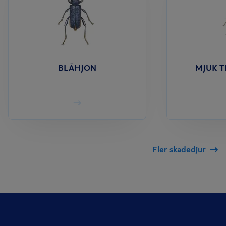
BLÅHJON
MJUK 
Fler skadedjur