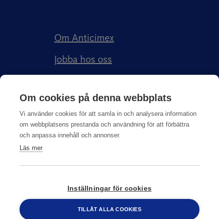
Om Anticimex
Jobba hos oss
Kundberättelser
Om cookies på denna webbplats
Anticimex Försäkringar AB
Vi använder cookies för att samla in och analysera information
om webbplatsens prestanda och användning för att förbättra
och anpassa innehåll och annonser.
Läs mer
Integritetspolicy
Inställningar för cookies
© Copyright
2026
Anticimex
TILLÅT ALLA COOKIES