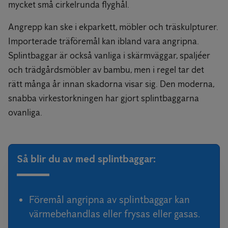
mycket små cirkelrunda flyghål.
Angrepp kan ske i ekparkett, möbler och träskulpturer.
Importerade träföremål kan ibland vara angripna.
Splintbaggar är också vanliga i skärmväggar, spaljéer
och trädgårdsmöbler av bambu, men i regel tar det
rätt många år innan skadorna visar sig. Den moderna,
snabba virkestorkningen har gjort splintbaggarna
ovanliga.
Så blir du av med splintbaggar:
Föremål angripna av splintbaggar kan
värmebehandlas eller frysas eller gasas.