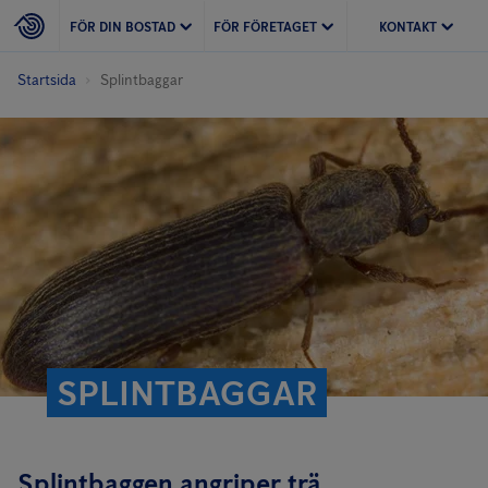
FÖR DIN BOSTAD
FÖR FÖRETAGET
KONTAKT
Startsida
Splintbaggar
SPLINTBAGGAR
Splintbaggen angriper trä