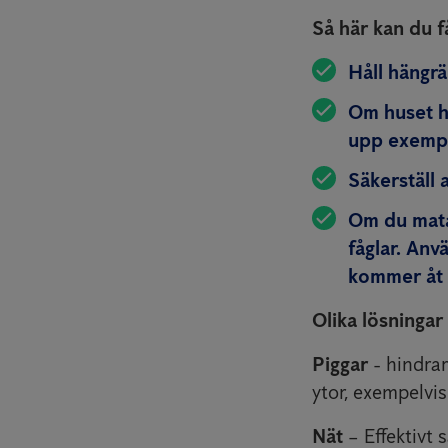
Så här kan du f
Håll hängrä
Om huset ha
upp exempel
Säkerställ 
Om du matar
fåglar. Anv
kommer åt f
Olika lösningar 
Piggar
- hindra
ytor, exempelvis
Nät
– Effektivt 