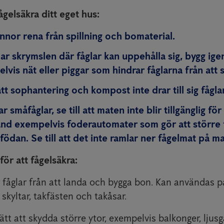
ågelsäkra ditt eget hus:
nnor rena från spillning och bomaterial.
r skrymslen där fåglar kan uppehålla sig, bygg igen
vis nät eller piggar som hindrar fåglarna från att sl
att sophantering och kompost inte drar till sig fåglar
 småfåglar, se till att maten inte blir tillgänglig f
änd exempelvis foderautomater som gör att större f
ödan. Se till att det inte ramlar ner fågelmat på m
för att fågelsäkra:
r fåglar från att landa och bygga bon. Kan användas på
 skyltar, takfästen och takåsar.
sätt att skydda större ytor, exempelvis balkonger, ljus