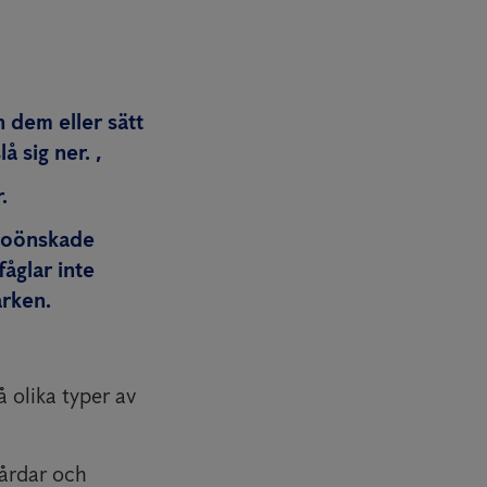
 dem eller sätt
å sig ner. ,
.
ör oönskade
åglar inte
arken.
 olika typer av
gårdar och