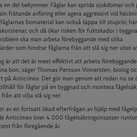
ka en del bekymmer. Fåglar kan sprida sjukdomar och 
n frätande avföring eller agera aggressivt vid häckn
fåglarnas bomaterial kan också täppa till stuprör, hä
skorstenar, och då ökar risken för fuktskador i byggnad
problem ska man arbeta förebyggande med olika
ärder som hindrar fåglarna från att slå sig ner utan 
 är att det är mest effektivt att arbeta förebyggande
sina bon, säger Thomas Persson Vinnersten, biolog o
t på Anticimex. Det gör man genom att redan nu se ö
 tillhåll för fåglar på en byggnad och montera fågelsä
från att vilja slå sig ner.
r av en fortsatt ökad efterfrågan av hjälp med fåge
 Anticimex över 4 000 fågelsäkringsinsatser runtom
cent från föregående år.