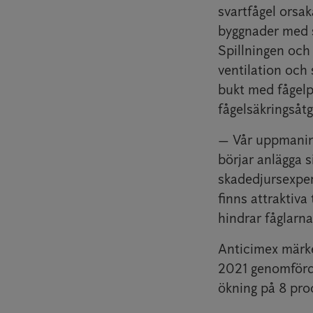
svartfågel orsa
byggnader med si
Spillningen och 
ventilation och 
bukt med fågel
fågelsäkringsåtg
— Vår uppmaning
börjar anlägga 
skadedjursexper
finns attraktiva
hindrar fåglarna 
Anticimex märke
2021 genomförde
ökning på 8 pro