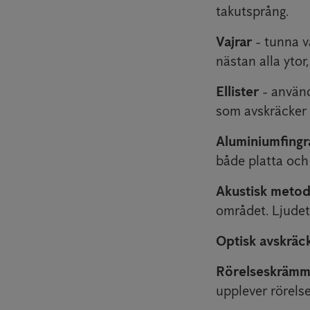
takutsprång.
Vajrar
- tunna v
nästan alla ytor
Ellister
- använd
som avskräcker 
Aluminiumfingr
både platta och
Akustisk meto
området. Ljudet
Optisk avskräc
Rörelseskräm
upplever rörelse