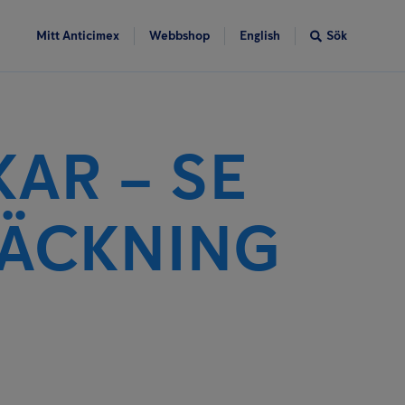
Mitt Anticimex
Webbshop
English
Sök
AR – SE
HÄCKNING