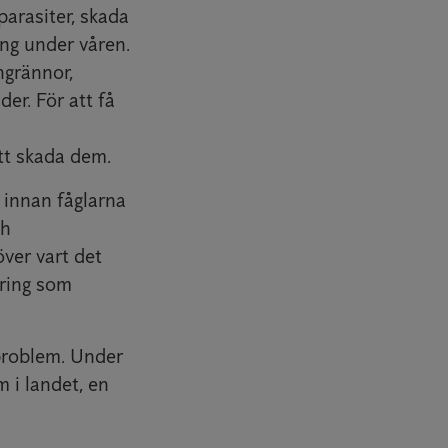
parasiter, skada
ing under våren.
ngrännor,
er. För att få
att skada dem.
 innan fåglarna
ch
ver vart det
kring som
lproblem. Under
 i landet, en