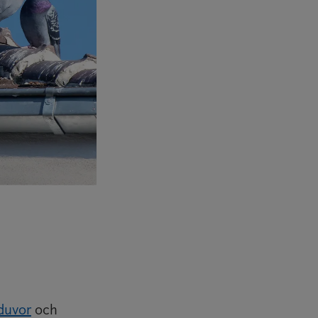
duvor
och