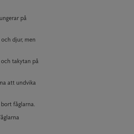
Fungerar på
 och djur, men
 och takytan på
rna att undvika
 bort fåglarna.
Fåglarna