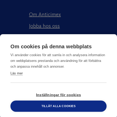
Om Anticimex
Jobba hos oss
Kundberättelser
Om cookies på denna webbplats
Anticimex Försäkringar AB
Vi använder cookies för att samla in och analysera information
om webbplatsens prestanda och användning för att förbättra
och anpassa innehåll och annonser.
Läs mer
Integritetspolicy
Inställningar för cookies
© Copyright
2026
Anticimex
TILLÅT ALLA COOKIES