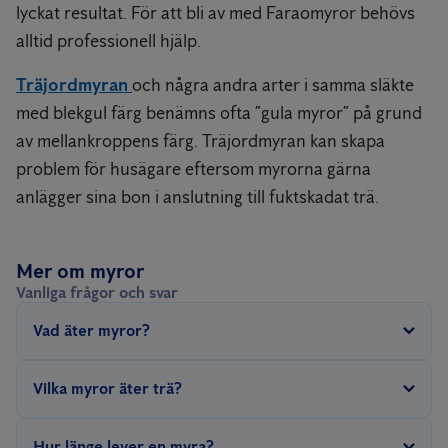
lyckat resultat. För att bli av med Faraomyror behövs
alltid professionell hjälp.
Träjordmyran
och några andra arter i samma släkte
med blekgul färg benämns ofta ”gula myror” på grund
av mellankroppens färg. Träjordmyran kan skapa
problem för husägare eftersom myrorna gärna
anlägger sina bon i anslutning till fuktskadat trä.
Mer om myror
Vanliga frågor och svar
Vad äter myror?
Många myror äter honungsdagg, vilket är bladlössens söta
Vilka myror äter trä?
utsöndringar. En del myror äter också andra insekter.
Inga myror äter trä. Däremot kan vissa arter anlägga sina bon i
Hur länge lever en myra?