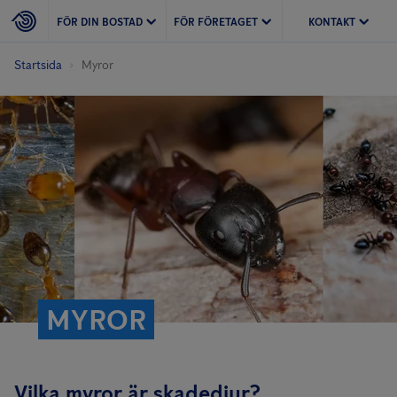
FÖR DIN BOSTAD
FÖR FÖRETAGET
KONTAKT
Startsida
Myror
MYROR
Vilka myror är skadedjur?