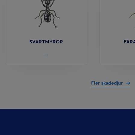
SVARTMYROR
FAR
Fler skadedjur