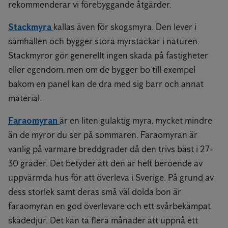
rekommenderar vi förebyggande åtgärder.
Stackmyra
kallas även för skogsmyra. Den lever i
samhällen och bygger stora myrstackar i naturen.
Stackmyror gör generellt ingen skada på fastigheter
eller egendom, men om de bygger bo till exempel
bakom en panel kan de dra med sig barr och annat
material.
Faraomyran
är en liten gulaktig myra, mycket mindre
än de myror du ser på sommaren. Faraomyran är
vanlig på varmare breddgrader då den trivs bäst i 27-
30 grader. Det betyder att den är helt beroende av
uppvärmda hus för att överleva i Sverige. På grund av
dess storlek samt deras små väl dolda bon är
faraomyran en god överlevare och ett svårbekämpat
skadedjur. Det kan ta flera månader att uppnå ett