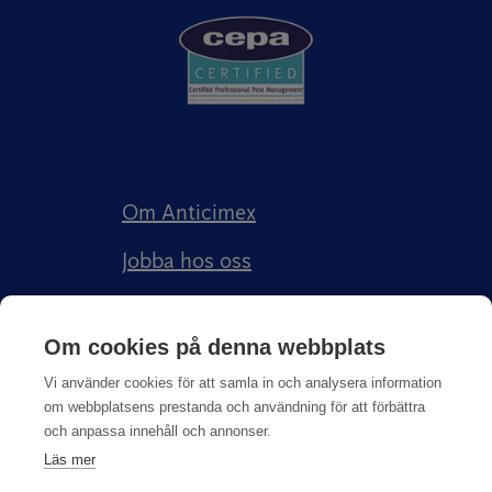
Om Anticimex
Jobba hos oss
Kundberättelser
Om cookies på denna webbplats
Anticimex Försäkringar AB
Vi använder cookies för att samla in och analysera information
om webbplatsens prestanda och användning för att förbättra
och anpassa innehåll och annonser.
Läs mer