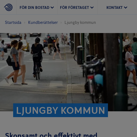
FÖR DIN BOSTAD
FÖR FÖRETAGET
KONTAKT
Startsida
Kundberättelser
Ljungby kommun
LJUNGBY KOMMUN
Skonsamt och effektivt med