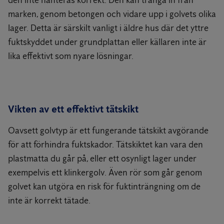
den inte hanteras korrekt. Den kan tränga in från
marken, genom betongen och vidare upp i golvets olika
lager. Detta är särskilt vanligt i äldre hus där det yttre
fuktskyddet under grundplattan eller källaren inte är
lika effektivt som nyare lösningar.
Vikten av ett effektivt tätskikt
Oavsett golvtyp är ett fungerande tätskikt avgörande
för att förhindra fuktskador. Tätskiktet kan vara den
plastmatta du går på, eller ett osynligt lager under
exempelvis ett klinkergolv. Även rör som går genom
golvet kan utgöra en risk för fuktinträngning om de
inte är korrekt tätade.