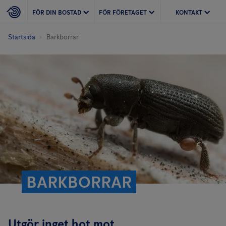
FÖR DIN BOSTAD
FÖR FÖRETAGET
KONTAKT
Startsida
Barkborrar
BARKBORRAR
Utgör inget hot mot