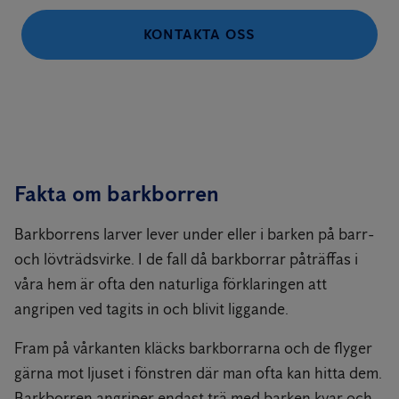
KONTAKTA OSS
Fakta om barkborren
Barkborrens larver lever under eller i barken på barr-
och lövträdsvirke. I de fall då barkborrar påträffas i
våra hem är ofta den naturliga förklaringen att
angripen ved tagits in och blivit liggande.
Fram på vårkanten kläcks barkborrarna och de flyger
gärna mot ljuset i fönstren där man ofta kan hitta dem.
Barkborren angriper endast trä med barken kvar och