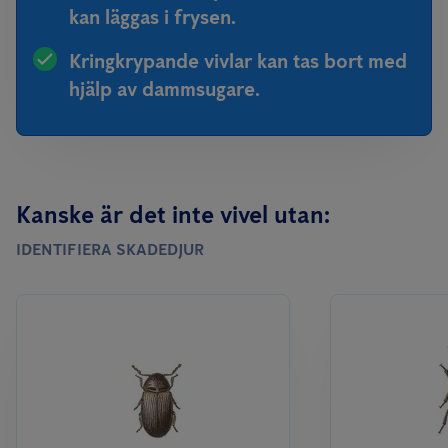
kan läggas i frysen.
Kringkrypande vivlar kan tas bort med
hjälp av dammsugare.
Kanske är det inte vivel utan:
IDENTIFIERA SKADEDJUR