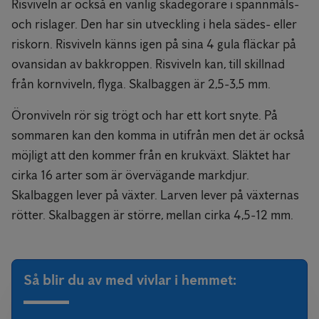
Risviveln är också en vanlig skadegörare i spannmåls-
och rislager. Den har sin utveckling i hela sädes- eller
riskorn. Risviveln känns igen på sina 4 gula fläckar på
ovansidan av bakkroppen. Risviveln kan, till skillnad
från kornviveln, flyga. Skalbaggen är 2,5-3,5 mm.
Öronviveln rör sig trögt och har ett kort snyte. På
sommaren kan den komma in utifrån men det är också
möjligt att den kommer från en krukväxt. Släktet har
cirka 16 arter som är övervägande markdjur.
Skalbaggen lever på växter. Larven lever på växternas
rötter. Skalbaggen är större, mellan cirka 4,5-12 mm.
Så blir du av med vivlar i hemmet: