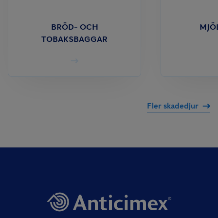
BRÖD- OCH
MJÖ
TOBAKSBAGGAR
Fler skadedjur