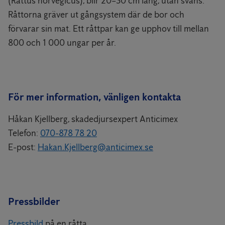
(Rattus norvegicus), blir 20–30 cm lång, utan svans.
Råttorna gräver ut gångsystem där de bor och
förvarar sin mat. Ett råttpar kan ge upphov till mellan
800 och 1 000 ungar per år.
För mer information, vänligen kontakta
Håkan Kjellberg, skadedjursexpert Anticimex
Telefon:
070-878 78 20
E-post:
Hakan.Kjellberg@anticimex.se
Pressbilder
Pressbild
på en råtta