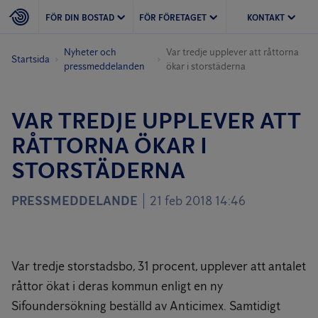
FÖR DIN BOSTAD
FÖR FÖRETAGET
KONTAKT
Nyheter och
Var tredje upplever att råttorna
Startsida
pressmeddelanden
ökar i storstäderna
VAR TREDJE UPPLEVER ATT
RÅTTORNA ÖKAR I
STORSTÄDERNA
PRESSMEDDELANDE
21 feb 2018 14:46
Var tredje storstadsbo, 31 procent, upplever att antalet
råttor ökat i deras kommun enligt en ny
Sifoundersökning beställd av Anticimex. Samtidigt