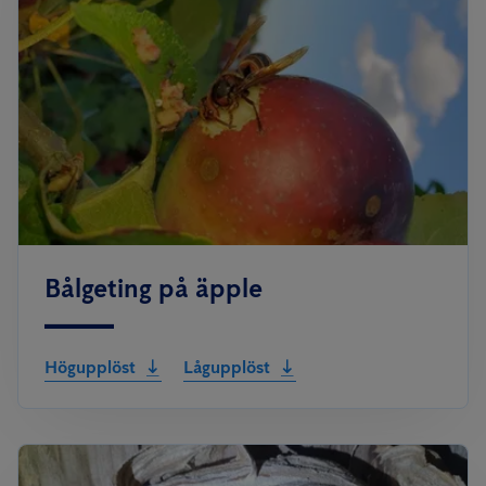
Bålgeting på äpple
Högupplöst
Lågupplöst