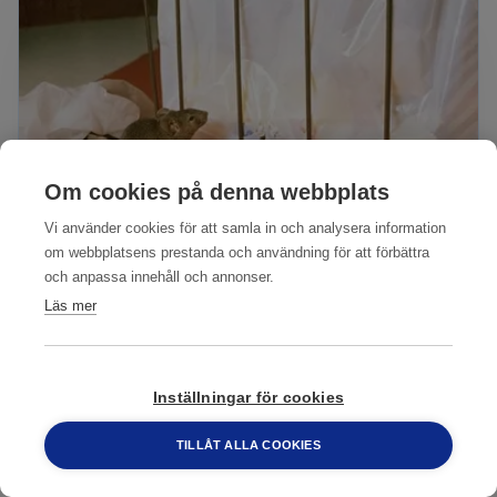
Om cookies på denna webbplats
Vi använder cookies för att samla in och analysera information
om webbplatsens prestanda och användning för att förbättra
och anpassa innehåll och annonser.
Läs mer
Husmus vid soppåse*
Inställningar för cookies
Högupplöst
Lågupplöst
TILLÅT ALLA COOKIES