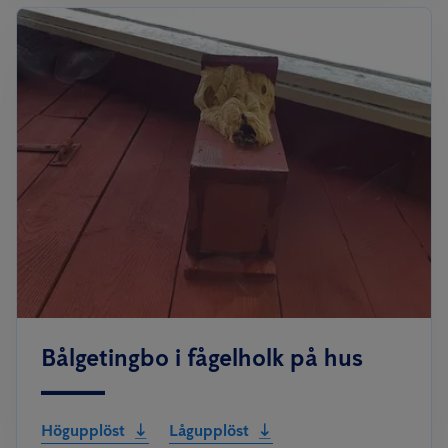
Bålgetingbo i fågelholk på hus
Högupplöst
Lågupplöst