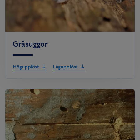
Gråsuggor
Högupplöst
Lågupplöst