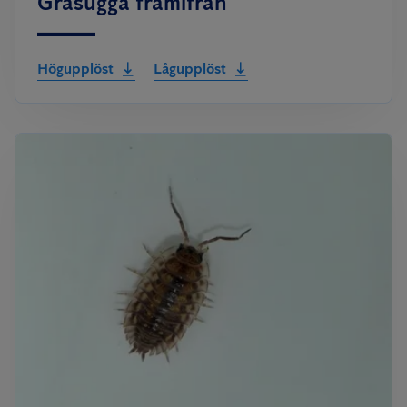
Gråsugga framifrån
Högupplöst
Lågupplöst