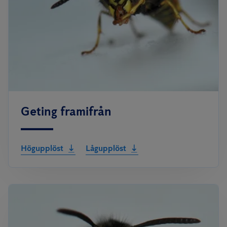
Geting framifrån
Högupplöst
Lågupplöst