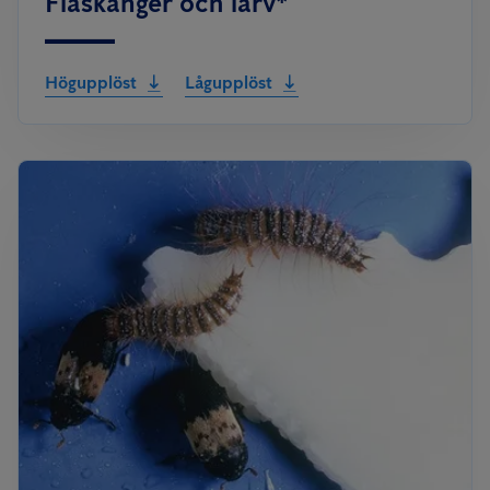
Fläskänger och larv*
Högupplöst
Lågupplöst