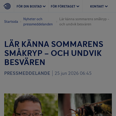
FÖR DIN BOSTAD
FÖR FÖRETAGET
KONTAKT
Nyheter och
Lär känna sommarens småkryp –
Startsida
pressmeddelanden
och undvik besvären
LÄR KÄNNA SOMMARENS
SMÅKRYP – OCH UNDVIK
BESVÄREN
PRESSMEDDELANDE
25 jun 2026 06:45