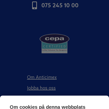
075 245 10 00
Om Anticimex
Jobba hos oss
Kundberättelser
Om cookies på denna webbplats