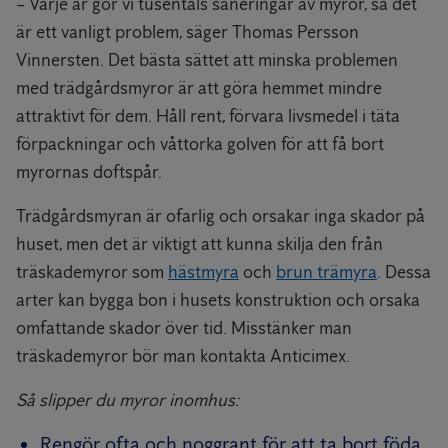
– Varje år gör vi tusentals saneringar av myror, så det
är ett vanligt problem, säger Thomas Persson
Vinnersten. Det bästa sättet att minska problemen
med trädgårdsmyror är att göra hemmet mindre
attraktivt för dem. Håll rent, förvara livsmedel i täta
förpackningar och våttorka golven för att få bort
myrornas doftspår.
Trädgårdsmyran är ofarlig och orsakar inga skador på
huset, men det är viktigt att kunna skilja den från
träskademyror som
hästmyra
och
brun trämyra
. Dessa
arter kan bygga bon i husets konstruktion och orsaka
omfattande skador över tid. Misstänker man
träskademyror bör man kontakta Anticimex.
Så slipper du myror inomhus:
Rengör ofta och noggrant för att ta bort föda