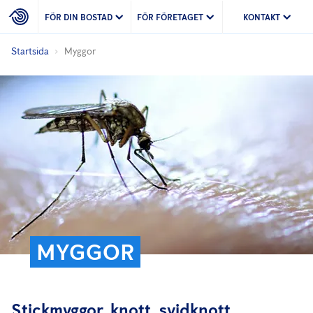
FÖR DIN BOSTAD
FÖR FÖRETAGET
KONTAKT
Startsida
Myggor
MYGGOR
Stickmyggor, knott, svidknott,