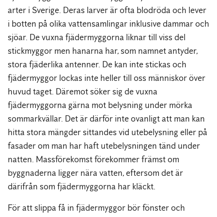
arter i Sverige. Deras larver är ofta blodröda och lever
i botten på olika vattensamlingar inklusive dammar och
sjöar. De vuxna fjädermyggorna liknar till viss del
stickmyggor men hanarna har, som namnet antyder,
stora fjäderlika antenner. De kan inte stickas och
fjädermyggor lockas inte heller till oss människor över
huvud taget. Däremot söker sig de vuxna
fjädermyggorna gärna mot belysning under mörka
sommarkvällar. Det är därför inte ovanligt att man kan
hitta stora mängder sittandes vid utebelysning eller på
fasader om man har haft utebelysningen tänd under
natten. Massförekomst förekommer främst om
byggnaderna ligger nära vatten, eftersom det är
därifrån som fjädermyggorna har kläckt.
För att slippa få in fjädermyggor bör fönster och