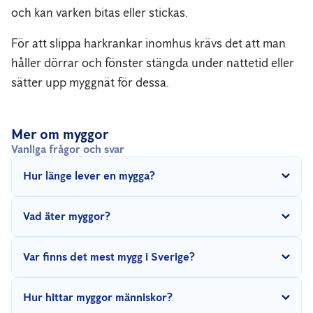
och kan varken bitas eller stickas.
För att slippa harkrankar inomhus krävs det att man
håller dörrar och fönster stängda under nattetid eller
sätter upp myggnät för dessa.
Mer om myggor
Vanliga frågor och svar
Hur länge lever en mygga?
Hanen lever sannolikt bara någon vecka medan honorna lever
Vad äter myggor?
lite längre –tillräckligt länge för att hon ska hitta ett blodmål,
para sig och lägga sina ägg. Äggen övervintrar ofta, sedan kläcks
Stickmygglarver filtrerar vatten, fullbildade stickmyggor äter
Var finns det mest mygg i Sverige?
larverna i smältvatten på våren och utvecklas så småningom till
nektar för att få energi att flyga. Det är honorna som lever på
puppa och slutligen som fullbildad stickmygga.
blod för att få näring till att producera ägg.
Mygg finns överallt, men störst är koncentrationen av mygg vid
Hur hittar myggor människor?
nedre Dalälven. Där har det gjorts mätningar i över 20 år. Lokalt