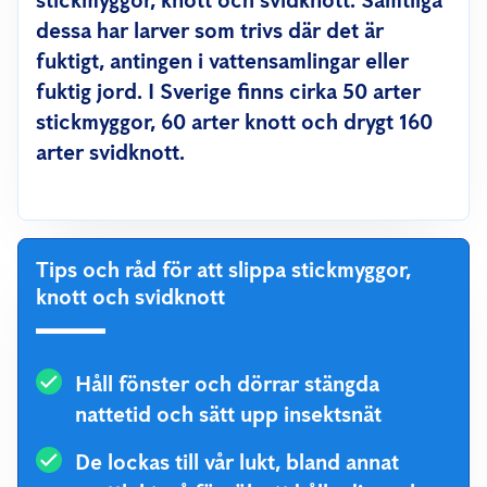
stickmyggor, knott och svidknott. Samtliga
dessa har larver som trivs där det är
fuktigt, antingen i vattensamlingar eller
fuktig jord. I Sverige finns cirka 50 arter
stickmyggor, 60 arter knott och drygt 160
arter svidknott.
Tips och råd för att slippa stickmyggor,
knott och svidknott
Håll fönster och dörrar stängda
nattetid och sätt upp insektsnät
De lockas till vår lukt, bland annat