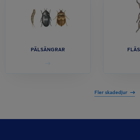
PÄLSÄNGRAR
FLÄ
Fler skadedjur