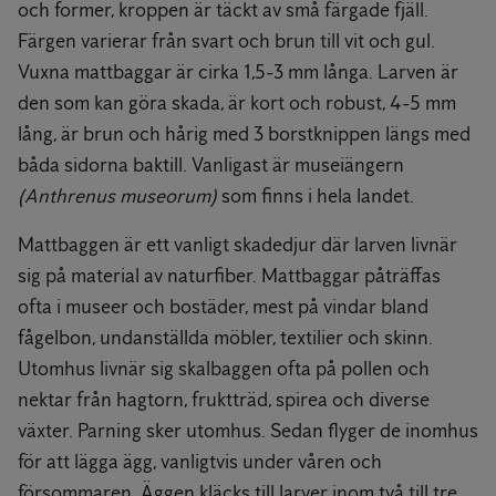
och former, kroppen är täckt av små färgade fjäll.
Färgen varierar från svart och brun till vit och gul.
Vuxna mattbaggar är cirka 1,5-3 mm långa. Larven är
den som kan göra skada, är kort och robust, 4-5 mm
lång, är brun och hårig med 3 borstknippen längs med
båda sidorna baktill. Vanligast är museiängern
(Anthrenus museorum)
som finns i hela landet.
Mattbaggen är ett vanligt skadedjur där larven livnär
sig på material av naturfiber. Mattbaggar påträffas
ofta i museer och bostäder, mest på vindar bland
fågelbon, undanställda möbler, textilier och skinn.
Utomhus livnär sig skalbaggen ofta på pollen och
nektar från hagtorn, fruktträd, spirea och diverse
växter. Parning sker utomhus. Sedan flyger de inomhus
för att lägga ägg, vanligtvis under våren och
försommaren. Äggen kläcks till larver inom två till tre