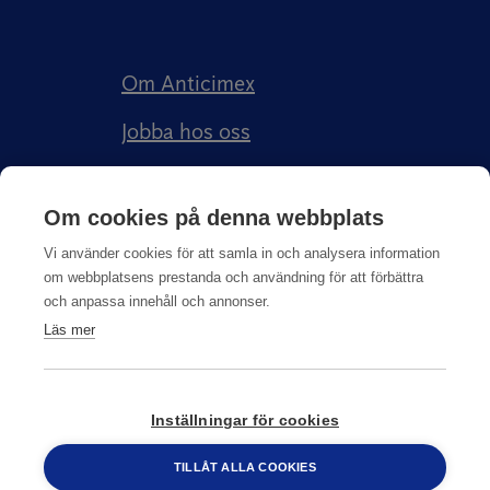
Om Anticimex
Jobba hos oss
Kundberättelser
Om cookies på denna webbplats
Anticimex Försäkringar AB
Vi använder cookies för att samla in och analysera information
om webbplatsens prestanda och användning för att förbättra
och anpassa innehåll och annonser.
Läs mer
Integritetspolicy
Inställningar för cookies
© Copyright
2026
Anticimex
TILLÅT ALLA COOKIES