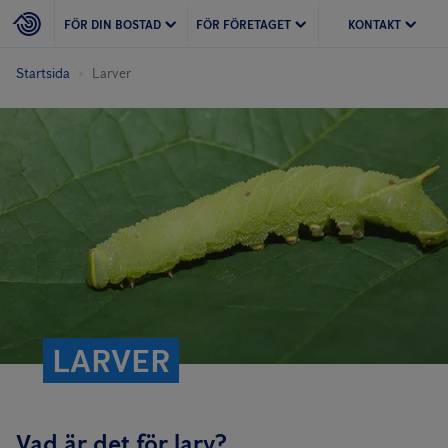
FÖR DIN BOSTAD
FÖR FÖRETAGET
KONTAKT
Startsida
Larver
LARVER
Vad är det för larv?