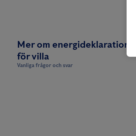
Mer om energideklaration
för villa
Vanliga frågor och svar