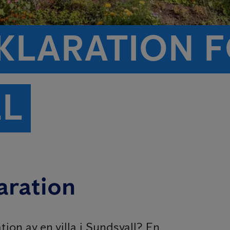
LARATION FÖ
L
aration
ion av en villa i Sundsvall? En