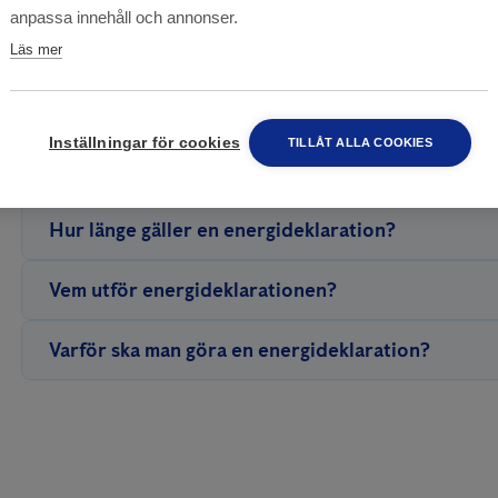
anpassa innehåll och annonser.
Läs mer
Inställningar för cookies
TILLÅT ALLA COOKIES
Vad kostar en energideklation för villa?
Priset för Anticimex Energideklaration för villa är 4 975 kr
Hur länge gäller en energideklaration?
Enligt lag ska man energideklarera vart tionde år. Nyprod
Vem utför energideklarationen?
efter att huset tagits i bruk.
En energideklaration får endast utföras av en oberoende ce
Varför ska man göra en energideklaration?
Husets energiprestanda är ett mått på effektiviteten i åtg
Genom att göra en energideklaration får man en bra översi
ansvarar för att se till att energiklassen på ditt hus visa
har köparen rätt att beställa en inom sex månader på säl