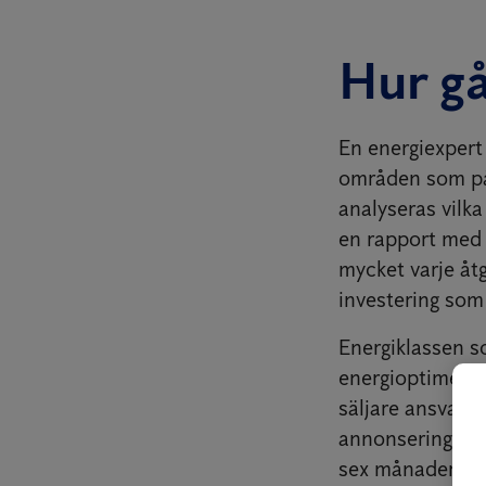
Hur gå
En energiexpert
områden som på
analyseras vilk
en rapport med 
mycket varje åt
investering som 
Energiklassen so
energioptimerat
säljare ansvarar 
annonsering. Om 
sex månader på