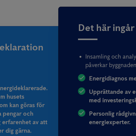
Det här ingår
eklaration
Insamling och anal
påverkar byggnaden
Energidiagnos me
 energideklarerade.
Upprättande av e
om husets
med investeringsk
som kan göras för
a pengar och
Personlig rådgivn
g erfarenhet av att
energiexperter.
r dig gärna.