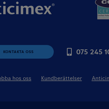
075 245 1
KONTAKTA OSS
obba hos oss
Kundberättelser
Antici