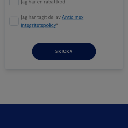
Jag har en rabattkod
Jag har tagit del av
Anticimex
integritetspolicy
*
SKICKA