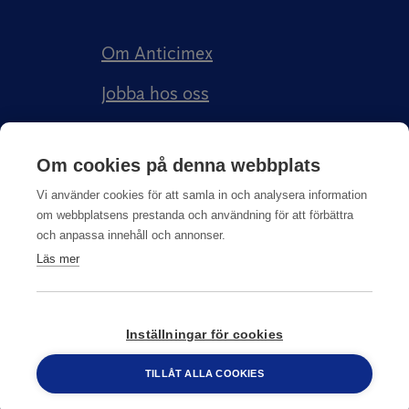
Om Anticimex
Jobba hos oss
Kundberättelser
Om cookies på denna webbplats
Anticimex Försäkringar AB
Vi använder cookies för att samla in och analysera information
om webbplatsens prestanda och användning för att förbättra
och anpassa innehåll och annonser.
Läs mer
Integritetspolicy
Inställningar för cookies
© Copyright
2026
Anticimex
TILLÅT ALLA COOKIES