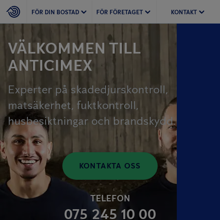
FÖR DIN BOSTAD
FÖR FÖRETAGET
KONTAKT
VÄLKOMMEN TILL
ANTICIMEX
Experter på skadedjurskontroll,
matsäkerhet, fuktkontroll,
husbesiktningar och brandskydd.
KONTAKTA OSS
TELEFON
075 245 10 00