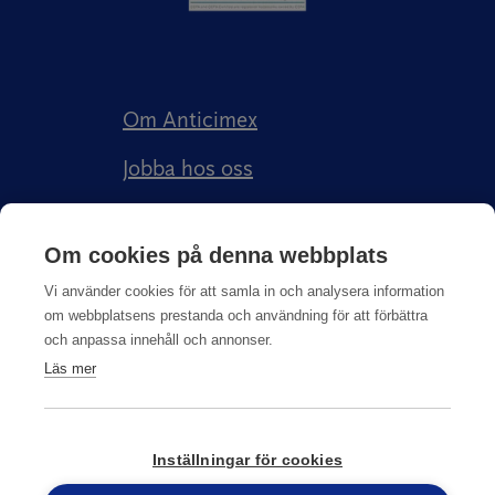
Om Anticimex
Jobba hos oss
Kundberättelser
Om cookies på denna webbplats
Anticimex Försäkringar AB
Vi använder cookies för att samla in och analysera information
om webbplatsens prestanda och användning för att förbättra
och anpassa innehåll och annonser.
Läs mer
Integritetspolicy
Inställningar för cookies