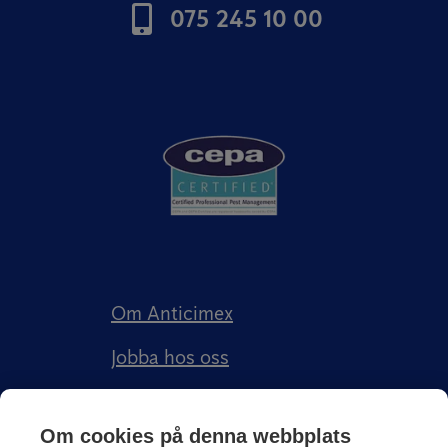
075 245 10 00
Om Anticimex
Jobba hos oss
Kundberättelser
Om cookies på denna webbplats
Anticimex Försäkringar AB