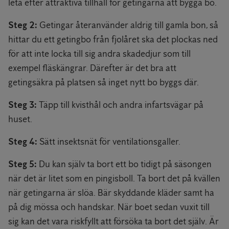
leta efter attraktiva tillhåll för getingarna att bygga bo.
Steg 2:
Getingar återanvänder aldrig till gamla bon, så
hittar du ett getingbo från fjolåret ska det plockas ned
för att inte locka till sig andra skadedjur som till
exempel fläskängrar. Därefter är det bra att
getingsäkra på platsen så inget nytt bo byggs där.
Steg 3:
Täpp till kvisthål och andra infartsvägar på
huset.
Steg 4:
Sätt insektsnät för ventilationsgaller.
Steg 5:
Du kan själv ta bort ett bo tidigt på säsongen
när det är litet som en pingisboll. Ta bort det på kvällen
när getingarna är slöa. Bär skyddande kläder samt ha
på dig mössa och handskar. När boet sedan vuxit till
sig kan det vara riskfyllt att försöka ta bort det själv. Är