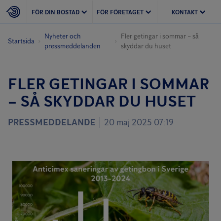
FÖR DIN BOSTAD
FÖR FÖRETAGET
KONTAKT
Nyheter och
Fler getingar i sommar – så
Startsida
pressmeddelanden
skyddar du huset
FLER GETINGAR I SOMMAR
– SÅ SKYDDAR DU HUSET
PRESSMEDDELANDE
20 maj 2025 07:19