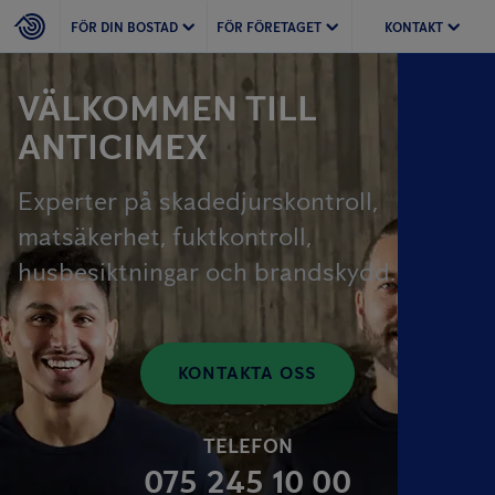
FÖR DIN BOSTAD
FÖR FÖRETAGET
KONTAKT
VÄLKOMMEN TILL
ANTICIMEX
Experter på skadedjurskontroll,
matsäkerhet, fuktkontroll,
husbesiktningar och brandskydd.
KONTAKTA OSS
TELEFON
075 245 10 00