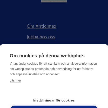
Om Anticimex
Jobba hos oss
Kundberättelser
Om cookies på denna webbplats
Anticimex Försäkringar AB
Vi använder cookies för att samla in och analysera information
om webbplatsens prestanda och användning för att förbättra
och anpassa innehåll och annonser.
Läs mer
Integritetspolicy
Inställningar för cookies