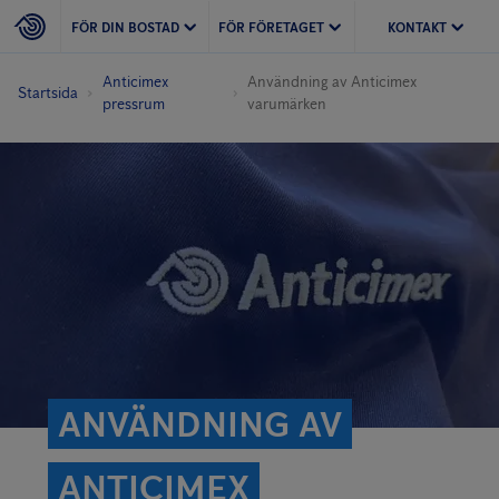
FÖR DIN BOSTAD
FÖR FÖRETAGET
KONTAKT
Anticimex
Användning av Anticimex
Startsida
pressrum
varumärken
ANVÄNDNING AV
ANTICIMEX