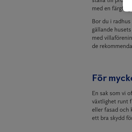
ställa till prob
med en färgflaga 
Bor du i radhus 
gällande husets
med villaföreni
de rekommendati
För mycke
En sak som vi of
växtlighet runt 
eller fasad och
ett bra skydd f