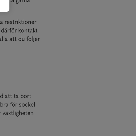
och ta gärna
.
a restriktioner
 därför kontakt
a att du följer
d att ta bort
bra för sockel
 växtligheten