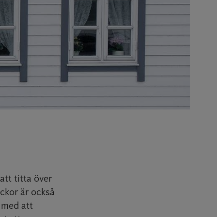
tt titta över
ckor är också
 med att