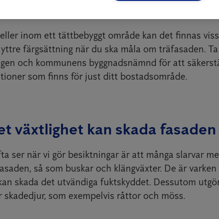
lem och försämra husets skydd. Fråga hos färgaffären 
till butiken för att få fram rätt kulör, avslutar Stefan
eller inom ett tättbebyggt område kan det finnas viss
 yttre färgsättning när du ska måla om träfasaden. Ta
ngen och kommunens byggnadsnämnd för att säkerställ
oner som finns för just ditt bostadsområde.
t växtlighet kan skada fasaden
ta ser när vi gör besiktningar är att många slarvar me
fasaden, så som buskar och klängväxter. De är varken 
 kan skada det utvändiga fuktskyddet. Dessutom utgör
ör skadedjur, som exempelvis råttor och möss.