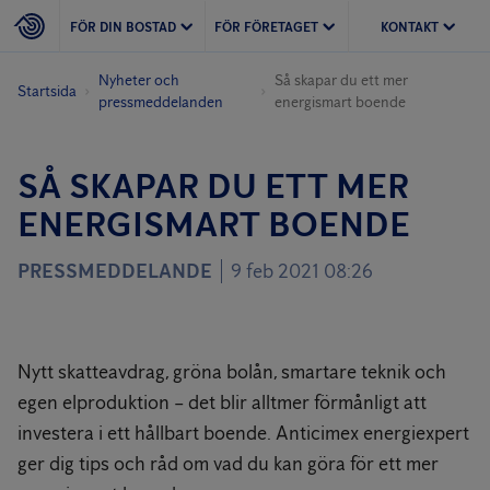
FÖR DIN BOSTAD
FÖR FÖRETAGET
KONTAKT
Nyheter och
Så skapar du ett mer
Startsida
pressmeddelanden
energismart boende
SÅ SKAPAR DU ETT MER
ENERGISMART BOENDE
PRESSMEDDELANDE
9 feb 2021 08:26
Nytt skatteavdrag, gröna bolån, smartare teknik och
egen elproduktion – det blir alltmer förmånligt att
investera i ett hållbart boende. Anticimex energiexpert
ger dig tips och råd om vad du kan göra för ett mer