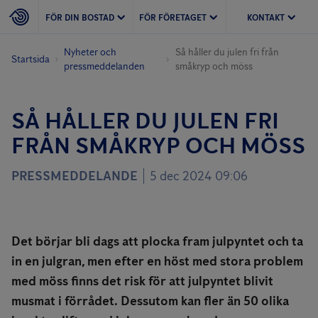
FÖR DIN BOSTAD
FÖR FÖRETAGET
KONTAKT
Nyheter och
Så håller du julen fri från
Startsida
pressmeddelanden
småkryp och möss
SÅ HÅLLER DU JULEN FRI
FRÅN SMÅKRYP OCH MÖSS
PRESSMEDDELANDE
5 dec 2024 09:06
Det börjar bli dags att plocka fram julpyntet och ta
in en julgran, men efter en höst med stora problem
med möss finns det risk för att julpyntet blivit
musmat i förrådet. Dessutom kan fler än 50 olika