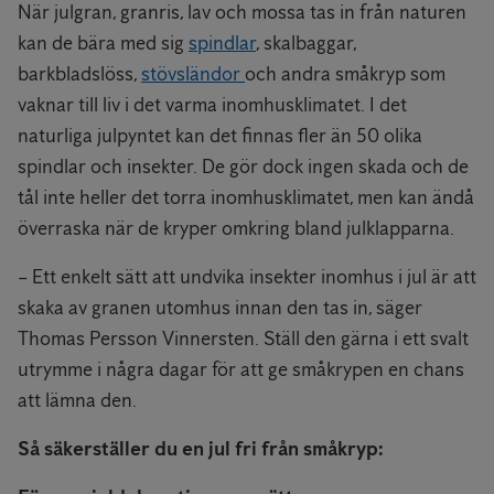
När julgran, granris, lav och mossa tas in från naturen
kan de bära med sig
spindlar
, skalbaggar,
barkbladslöss,
stövsländor
och andra småkryp som
vaknar till liv i det varma inomhusklimatet. I det
naturliga julpyntet kan det finnas fler än 50 olika
spindlar och insekter. De gör dock ingen skada och de
tål inte heller det torra inomhusklimatet, men kan ändå
överraska när de kryper omkring bland julklapparna.
– Ett enkelt sätt att undvika insekter inomhus i jul är att
skaka av granen utomhus innan den tas in, säger
Thomas Persson Vinnersten. Ställ den gärna i ett svalt
utrymme i några dagar för att ge småkrypen en chans
att lämna den.
Så säkerställer du en jul fri från småkryp: