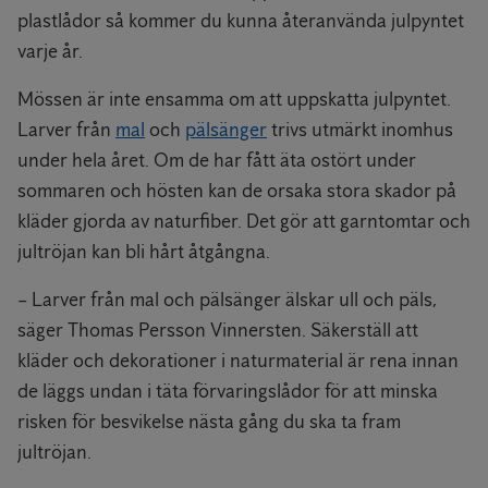
plastlådor så kommer du kunna återanvända julpyntet
varje år.
Mössen är inte ensamma om att uppskatta julpyntet.
Larver från
mal
och
pälsänger
trivs utmärkt inomhus
under hela året. Om de har fått äta ostört under
sommaren och hösten kan de orsaka stora skador på
kläder gjorda av naturfiber. Det gör att garntomtar och
jultröjan kan bli hårt åtgångna.
– Larver från mal och pälsänger älskar ull och päls,
säger Thomas Persson Vinnersten. Säkerställ att
kläder och dekorationer i naturmaterial är rena innan
de läggs undan i täta förvaringslådor för att minska
risken för besvikelse nästa gång du ska ta fram
jultröjan.