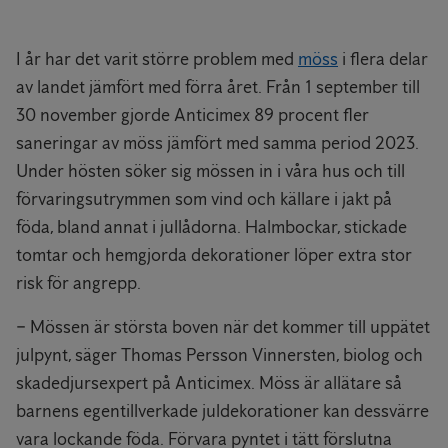
I år har det varit större problem med
möss
i flera delar
av landet jämfört med förra året. Från 1 september till
30 november gjorde Anticimex 89 procent fler
saneringar av möss jämfört med samma period 2023.
Under hösten söker sig mössen in i våra hus och till
förvaringsutrymmen som vind och källare i jakt på
föda, bland annat i jullådorna. Halmbockar, stickade
tomtar och hemgjorda dekorationer löper extra stor
risk för angrepp.
− Mössen är största boven när det kommer till uppätet
julpynt, säger Thomas Persson Vinnersten, biolog och
skadedjursexpert på Anticimex. Möss är allätare så
barnens egentillverkade juldekorationer kan dessvärre
vara lockande föda. Förvara pyntet i tätt förslutna