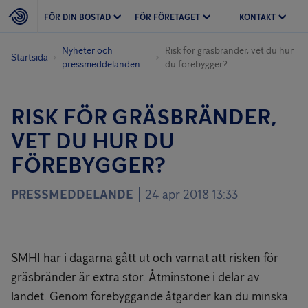
FÖR DIN BOSTAD
FÖR FÖRETAGET
KONTAKT
Nyheter och
Risk för gräsbränder, vet du hur
Startsida
pressmeddelanden
du förebygger?
RISK FÖR GRÄSBRÄNDER,
VET DU HUR DU
FÖREBYGGER?
PRESSMEDDELANDE
24 apr 2018 13:33
SMHI har i dagarna gått ut och varnat att risken för
gräsbränder är extra stor. Åtminstone i delar av
landet. Genom förebyggande åtgärder kan du minska