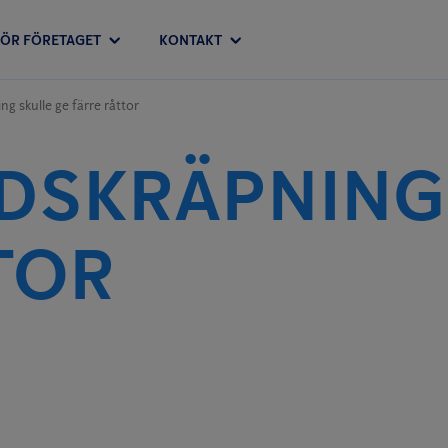
FÖR FÖRETAGET
KONTAKT
g skulle ge färre råttor
DSKRÄPNING
TOR