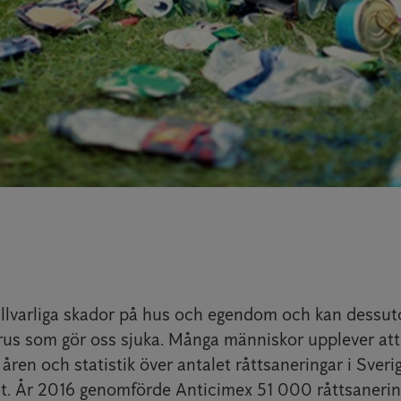
allvarliga skador på hus och egendom och kan dessu
irus som gör oss sjuka. Många människor upplever att 
åren och statistik över antalet råttsaneringar i Sverig
let. År 2016 genomförde Anticimex 51 000 råttsanering