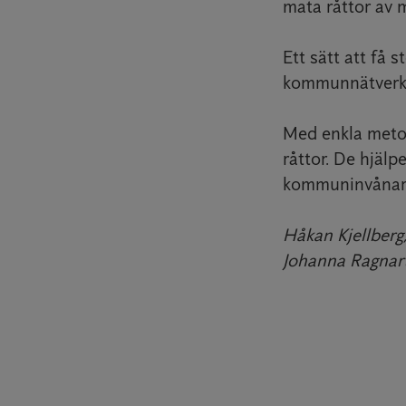
mata råttor av m
Ett sätt att få 
kommunnätverk, 
Med enkla meto
råttor. De hjäl
kommuninvånarna
Håkan Kjellberg
Johanna Ragnart