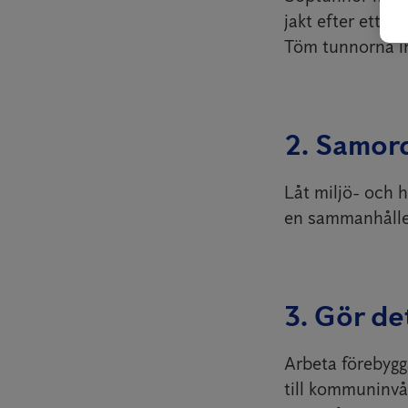
jakt efter ett 
Töm tunnorna in
2. Samor
Låt miljö- och 
en sammanhålle
3. Gör det
Arbeta förebyg
till kommuninvå