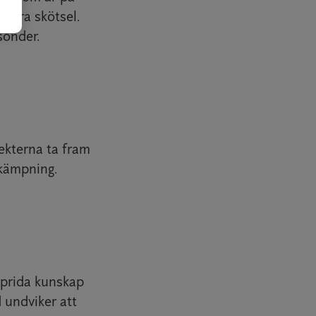
 bra skötsel.
sönder.
ekterna ta fram
kämpning.
prida kunskap
 undviker att