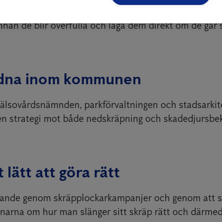
skrovmål. Bra soptunnor behöver sedan kombineras med
nan de blir överfulla och laga dem direkt om de går 
dna inom kommunen
hälsovårdsnämnden, parkförvaltningen och stadsarkit
n strategi mot både nedskräpning och skadedjursbe
 lätt att göra rätt
gande genom skräpplockarkampanjer och genom att s
narna om hur man slänger sitt skräp rätt och därmed