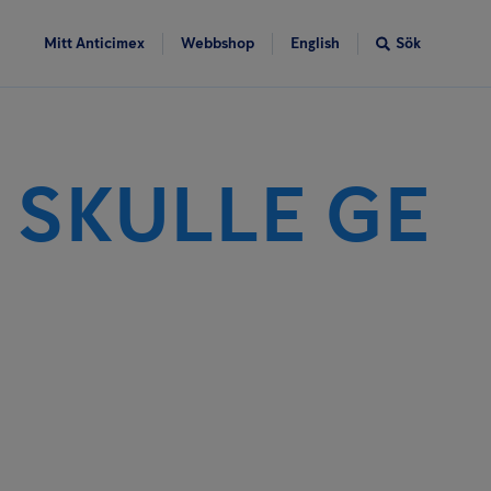
Mitt Anticimex
Webbshop
English
Sök
 SKULLE GE