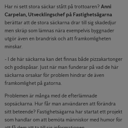
Har ni sett stora säckar stått på trottoaren?
Anni
Carpelan, Utvecklingschef på Fastighetsägarna
berättar att de stora säckarna drar till sig skadedjur
men skräp som lämnas nära exempelvis byggnader
utgör även en brandrisk och att framkomligheten
minskar.
- I de här säckarna kan det finnas både pizzakartonger
och godispåsar. Just när man funderar på vad de här
säckarna orsakar för problem hindrar de även
framkomlighet på gatorna.
Problemen är många med de efterlämnade
sopsäckarna. Hur får man användaren att förändra
sitt beteende? Fastighetsägarna har startat ett projekt
som handlar om att bemöta människor med humor för
att få dem att ta till sig informationen.