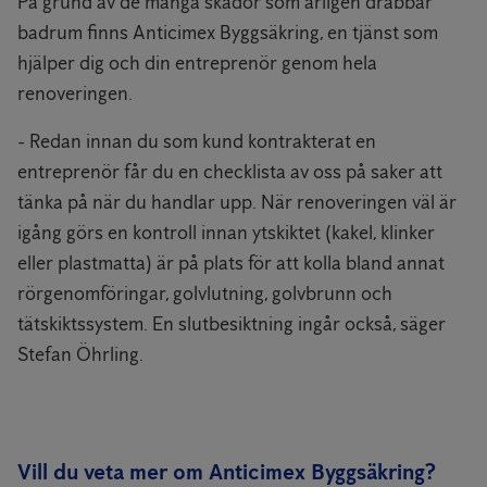
På grund av de många skador som årligen drabbar
badrum finns Anticimex Byggsäkring, en tjänst som
hjälper dig och din entreprenör genom hela
renoveringen.
- Redan innan du som kund kontrakterat en
entreprenör får du en checklista av oss på saker att
tänka på när du handlar upp. När renoveringen väl är
igång görs en kontroll innan ytskiktet (kakel, klinker
eller plastmatta) är på plats för att kolla bland annat
rörgenomföringar, golvlutning, golvbrunn och
tätskiktssystem. En slutbesiktning ingår också, säger
Stefan Öhrling.
Vill du veta mer om Anticimex Byggsäkring?