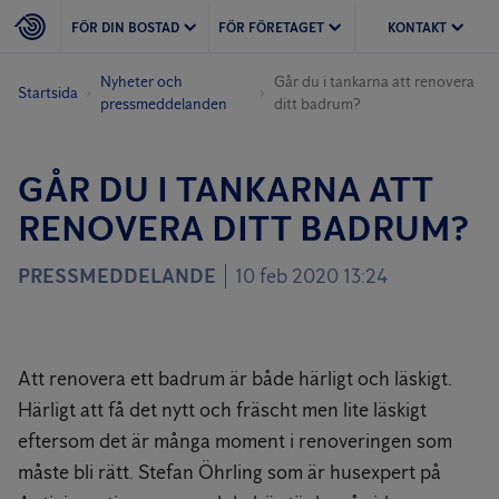
FÖR DIN BOSTAD
FÖR FÖRETAGET
KONTAKT
Nyheter och
Går du i tankarna att renovera
Startsida
pressmeddelanden
ditt badrum?
GÅR DU I TANKARNA ATT
RENOVERA DITT BADRUM?
PRESSMEDDELANDE
10 feb 2020 13:24
Att renovera ett badrum är både härligt och läskigt.
Härligt att få det nytt och fräscht men lite läskigt
eftersom det är många moment i renoveringen som
måste bli rätt. Stefan Öhrling som är husexpert på