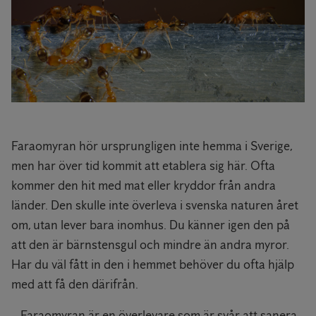
Faraomyran hör ursprungligen inte hemma i Sverige,
men har över tid kommit att etablera sig här. Ofta
kommer den hit med mat eller kryddor från andra
länder. Den skulle inte överleva i svenska naturen året
om, utan lever bara inomhus. Du känner igen den på
att den är bärnstensgul och mindre än andra myror.
Har du väl fått in den i hemmet behöver du ofta hjälp
med att få den därifrån.
– Faraomyran är en överlevare som är svår att sanera