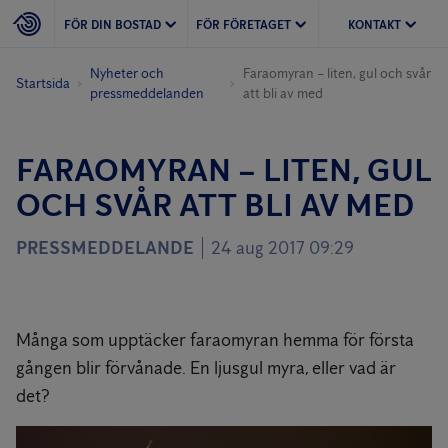
FÖR DIN BOSTAD
FÖR FÖRETAGET
KONTAKT
Nyheter och
Faraomyran – liten, gul och svår
Startsida
pressmeddelanden
att bli av med
FARAOMYRAN – LITEN, GUL
OCH SVÅR ATT BLI AV MED
PRESSMEDDELANDE
24 aug 2017 09:29
Många som upptäcker faraomyran hemma för första
gången blir förvånade. En ljusgul myra, eller vad är
det?