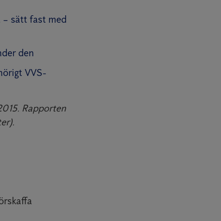
t – sätt fast med
änder den
hörigt VVS-
 2015. Rapporten
er).
örskaffa