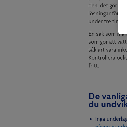
den, det gör du 
lösningar för de
under tre timma
En sak som mång
som gör att vat
såklart vara ink
Kontrollera ocks
fritt.
De vanlig
du undvi
Inga underlä
någon hundr