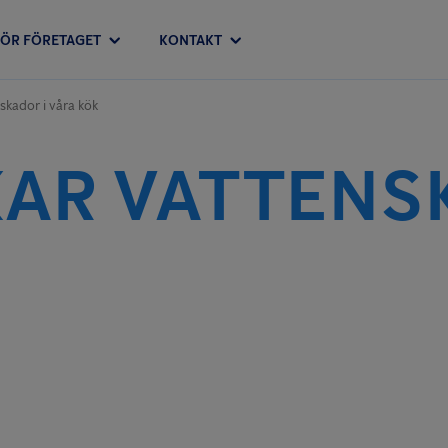
FÖR FÖRETAGET
KONTAKT
skador i våra kök
AR VATTENS