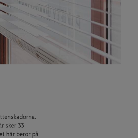
attenskadorna.
r sker 33
et här beror på