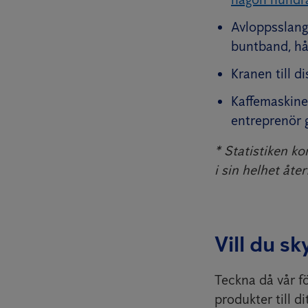
Avloppsslange
buntband, hå
Kranen till d
Kaffemaskine
entreprenör g
* Statistiken k
i sin helhet åt
Vill du s
Teckna då vår f
produkter till di