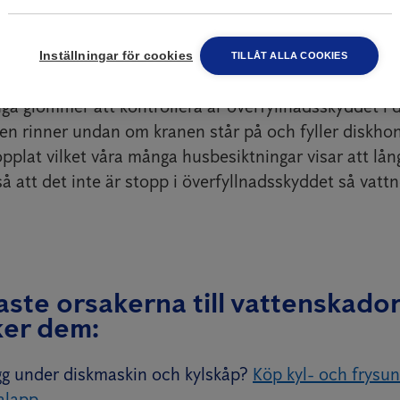
oftast på ett litet vred på kökskranen. Numera finns 
t här problemet som aktiverar vattentillförseln till d
Inställningar för cookies
TILLÅT ALLA COOKIES
r för att sedan automatiskt kopplas bort, säger Mika
a glömmer att kontrollera är överfyllnadsskyddet i 
ten rinner undan om kranen står på och fyller diskhon
opplat vilket våra många husbesiktningar visar att långt
å att det inte är stopp i överfyllnadsskyddet så vattn
aste orsakerna till vattenskado
ker dem:
gg under diskmaskin och kylskåp?
Köp kyl- och frysun
alapp