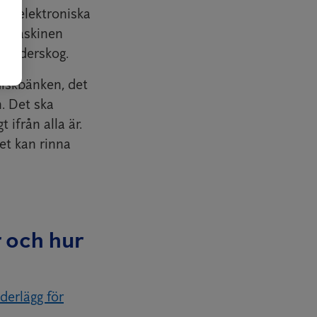
det elektroniska
iskmaskinen
el Aderskog.
diskbänken, det
. Det ska
 ifrån alla är.
et kan rinna
r och hur
derlägg för