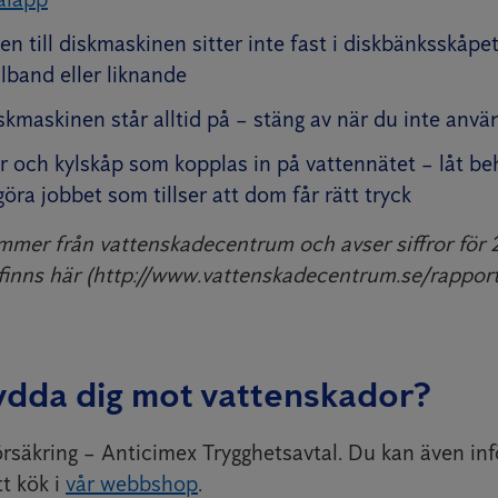
n till diskmaskinen sitter inte fast i diskbänksskåpe
lband eller liknande
iskmaskinen står alltid på – stäng av när du inte anv
r och kylskåp som kopplas in på vattennätet – låt be
öra jobbet som tillser att dom får rätt tryck
ommer från vattenskadecentrum och avser siffror för
erfinns här (http://www.vattenskadecentrum.se/rapport
kydda dig mot vattenskador?
örsäkring – Anticimex Trygghetsavtal. Du kan även inf
tt kök i
vår webbshop
.