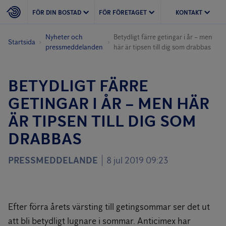
FÖR DIN BOSTAD
FÖR FÖRETAGET
KONTAKT
Nyheter och
Betydligt färre getingar i år – men
Startsida
pressmeddelanden
här är tipsen till dig som drabbas
BETYDLIGT FÄRRE
GETINGAR I ÅR – MEN HÄR
ÄR TIPSEN TILL DIG SOM
DRABBAS
PRESSMEDDELANDE
8 jul 2019 09:23
Efter förra årets värsting till getingsommar ser det ut
att bli betydligt lugnare i sommar. Anticimex har