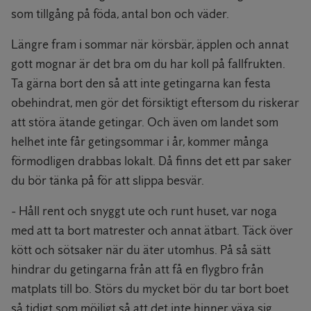
som tillgång på föda, antal bon och väder.
Längre fram i sommar när körsbär, äpplen och annat
gott mognar är det bra om du har koll på fallfrukten.
Ta gärna bort den så att inte getingarna kan festa
obehindrat, men gör det försiktigt eftersom du riskerar
att störa ätande getingar. Och även om landet som
helhet inte får getingsommar i år, kommer många
förmodligen drabbas lokalt. Då finns det ett par saker
du bör tänka på för att slippa besvär.
- Håll rent och snyggt ute och runt huset, var noga
med att ta bort matrester och annat ätbart. Täck över
kött och sötsaker när du äter utomhus. På så sätt
hindrar du getingarna från att få en flygbro från
matplats till bo. Störs du mycket bör du tar bort boet
så tidigt som möjligt så att det inte hinner växa sig