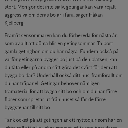
stort. Men gör det inte själv, getingar kan vara rejält
aggressiva om deras bo är i fara, säger Håkan
Kjellberg.
Framåt sensommaren kan du förbereda för nästa år,
som av allt att döma blir en getingsommar. Ta bort
gamla getingbon om du har några. Fundera också på
varför getingarna bygger bo just på den platsen, kan
du täta eller på andra sätt göra det svårt för dem att
bygga bo där? Underhåll också ditt hus, framförallt om
du har träpanel. Getingar behöver nämligen
trämaterial för att bygga sitt bo och om du har färre
fibrer som spretar ut från huset så får de färre
byggstenar till sitt bo.
Tänk också på att getingen är ett nyttodjur som har en
viktig roll att fylla i ekosystemet, så ta inte bort deras