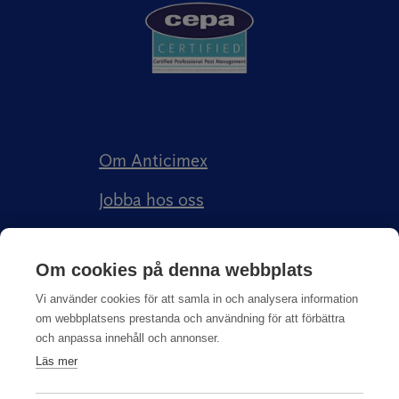
Om Anticimex
Jobba hos oss
Kundberättelser
Om cookies på denna webbplats
Anticimex Försäkringar AB
Vi använder cookies för att samla in och analysera information
om webbplatsens prestanda och användning för att förbättra
och anpassa innehåll och annonser.
Läs mer