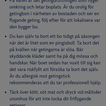
På våren är det getingdrottningen som flyger
omkring och letar boplats. Är du orolig för
getingbon i närheten av bostaden och ser en
flygande geting, följ efter för att lokalisera var
den bygger bo.
Du kan själv ta bort ett bo tidigt på säsongen
när det är litet som en pingisboll. Ta bort det
på kvällen när getingarna är slöa. Bär
skyddande kläder samt ha på dig mössa och
handskar. När boet sedan har vuxit till sig kan
det vara riskfyllt att försöka ta bort det själv.
Är du allergisk mot getingstick
rekommenderas att du tar professionell hjälp.
Täck över kött, söt mat och dryck vid måltider
utomhus för att inte locka dit friflygande
getingar.