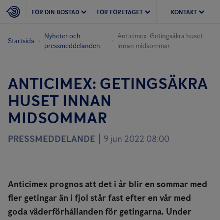
FÖR DIN BOSTAD
FÖR FÖRETAGET
KONTAKT
Nyheter och
Anticimex: Getingsäkra huset
Startsida
pressmeddelanden
innan midsommar
ANTICIMEX: GETINGSÄKRA
HUSET INNAN
MIDSOMMAR
PRESSMEDDELANDE
9 jun 2022 08:00
Anticimex prognos att det i år blir en sommar med
fler getingar än i fjol
står fast efter en vår med
goda väderförhållanden för getingarna. Under