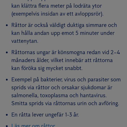
kan klättra flera meter på lodräta ytor
(exempelvis insidan av ett avloppsrör).
Råttor är också väldigt duktiga simmare och
kan hålla andan upp emot 5 minuter under
vattenytan.
Råttornas ungar är könsmogna redan vid 2–4
månaders ålder, vilket innebär att råttorna
kan föröka sig mycket snabbt.
Exempel på bakterier, virus och parasiter som
sprids via råttor och orsakar sjukdomar är
salmonella, toxoplasma och hantavirus.
Smitta sprids via råttornas urin och avföring.
En råtta lever ungefär 1-3 år.
Läs mer om råttor