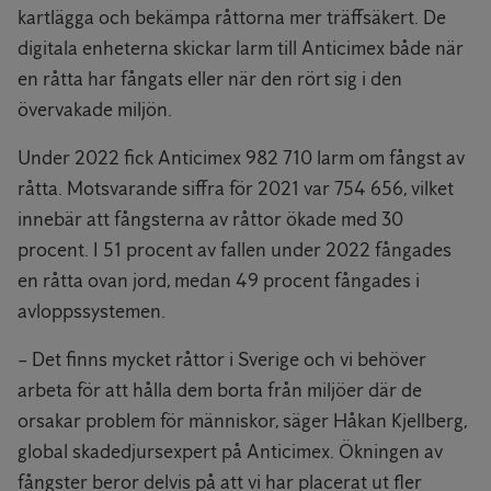
kartlägga och bekämpa råttorna mer träffsäkert. De
digitala enheterna skickar larm till Anticimex både när
en råtta har fångats eller när den rört sig i den
övervakade miljön.
Under 2022 fick Anticimex 982 710 larm om fångst av
råtta. Motsvarande siffra för 2021 var 754 656, vilket
innebär att fångsterna av råttor ökade med 30
procent. I 51 procent av fallen under 2022 fångades
en råtta ovan jord, medan 49 procent fångades i
avloppssystemen.
– Det finns mycket råttor i Sverige och vi behöver
arbeta för att hålla dem borta från miljöer där de
orsakar problem för människor, säger Håkan Kjellberg,
global skadedjursexpert på Anticimex. Ökningen av
fångster beror delvis på att vi har placerat ut fler