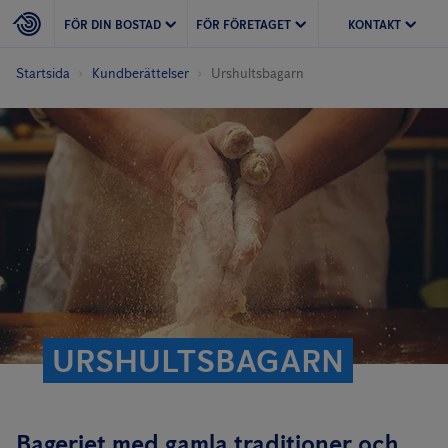
FÖR DIN BOSTAD
FÖR FÖRETAGET
KONTAKT
Startsida
Kundberättelser
Urshultsbagarn
URSHULTSBAGARN
Bageriet med gamla traditioner och