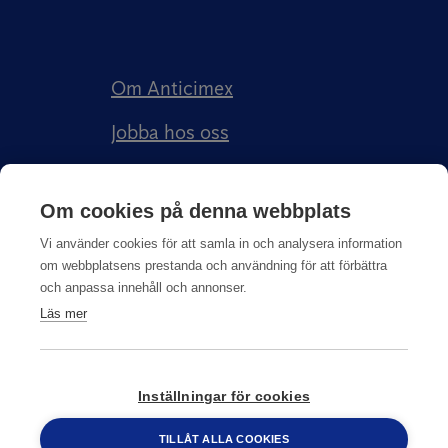
Om Anticimex
Jobba hos oss
Kundberättelser
Om cookies på denna webbplats
Anticimex Försäkringar AB
Vi använder cookies för att samla in och analysera information
om webbplatsens prestanda och användning för att förbättra
och anpassa innehåll och annonser.
Läs mer
Integritetspolicy
Inställningar för cookies
© Copyright
2026
Anticimex
TILLÅT ALLA COOKIES