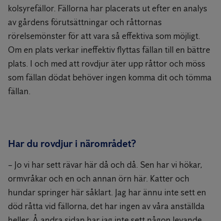
kolsyrefällor. Fällorna har placerats ut efter en analys
av gårdens förutsättningar och råttornas
rörelsemönster för att vara så effektiva som möjligt.
Om en plats verkar ineffektiv flyttas fällan till en bättre
plats. I och med att rovdjur äter upp råttor och möss
som fällan dödat behöver ingen komma dit och tömma
fällan.
Har du rovdjur i närområdet?
– Jo vi har sett rävar här då och då. Sen har vi hökar,
ormvråkar och en och annan örn här. Katter och
hundar springer här såklart. Jag har ännu inte sett en
död råtta vid fällorna, det har ingen av våra anställda
heller. Å andra sidan har jag inte sett någon levande