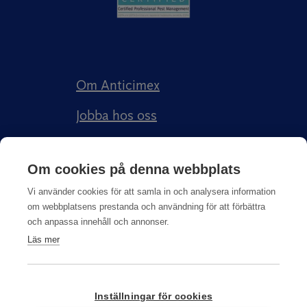
Om Anticimex
Jobba hos oss
Kundberättelser
Om cookies på denna webbplats
Anticimex Försäkringar AB
Vi använder cookies för att samla in och analysera information
om webbplatsens prestanda och användning för att förbättra
och anpassa innehåll och annonser.
Läs mer
Integritetspolicy
Inställningar för cookies