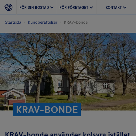
FÖR DIN BOSTAD
FÖR FÖRETAGET
KONTAKT
Startsida
Kundberättelser
KRAV-bonde
KRAV-BONDE
KRAV-bonde använder kolsyra istället