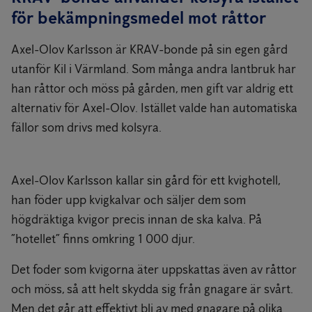
för bekämpningsmedel mot råttor
Axel-Olov Karlsson är KRAV-bonde på sin egen gård
utanför Kil i Värmland. Som många andra lantbruk har
han råttor och möss på gården, men gift var aldrig ett
alternativ för Axel-Olov. Istället valde han automatiska
fällor som drivs med kolsyra.
Axel-Olov Karlsson kallar sin gård för ett kvighotell,
han föder upp kvigkalvar och säljer dem som
högdräktiga kvigor precis innan de ska kalva. På
”hotellet” finns omkring 1 000 djur.
Det foder som kvigorna äter uppskattas även av råttor
och möss, så att helt skydda sig från gnagare är svårt.
Men det går att effektivt bli av med gnagare på olika