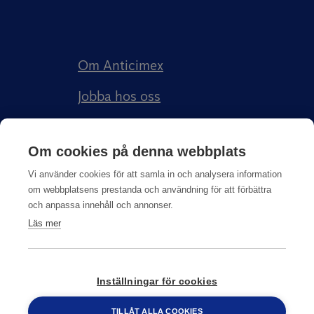
Om Anticimex
Jobba hos oss
Kundberättelser
Om cookies på denna webbplats
Anticimex Försäkringar AB
Vi använder cookies för att samla in och analysera information
om webbplatsens prestanda och användning för att förbättra
och anpassa innehåll och annonser.
Läs mer
Integritetspolicy
Inställningar för cookies
© Copyright
2026
Anticimex
TILLÅT ALLA COOKIES