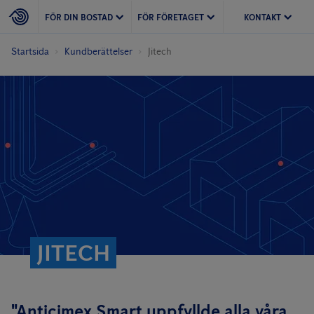
FÖR DIN BOSTAD
FÖR FÖRETAGET
KONTAKT
Startsida
Kundberättelser
Jitech
JITECH
"Anticimex Smart uppfyllde alla våra